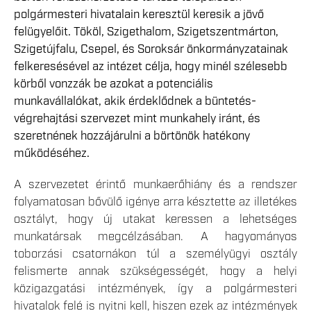
polgármesteri hivatalain keresztül keresik a jövő
felügyelőit. Tököl, Szigethalom, Szigetszentmárton,
Szigetújfalu, Csepel, és Soroksár önkormányzatainak
felkeresésével az intézet célja, hogy minél szélesebb
körből vonzzák be azokat a potenciális
munkavállalókat, akik érdeklődnek a büntetés-
végrehajtási szervezet mint munkahely iránt, és
szeretnének hozzájárulni a börtönök hatékony
működéséhez.
A szervezetet érintő munkaerőhiány és a rendszer
folyamatosan bővülő igénye arra késztette az illetékes
osztályt, hogy új utakat keressen a lehetséges
munkatársak megcélzásában. A hagyományos
toborzási csatornákon túl a személyügyi osztály
felismerte annak szükségességét, hogy a helyi
közigazgatási intézmények, így a polgármesteri
hivatalok felé is nyitni kell, hiszen ezek az intézmények