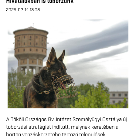
Hivatalokban is toborzunk
2025-02-14 13:03
A Tököli Országos Bv. Intézet Személyügyi Osztálya új
toborzási stratégiát indított, melynek keretében a
börtön vonzáskörzetébe tartozó települések