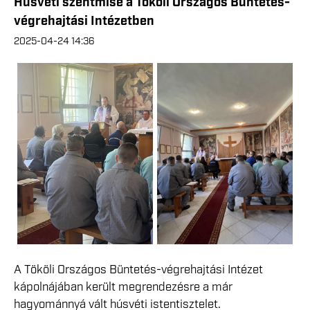
Húsvéti szentmise a Tököli Országos Büntetés-
végrehajtási Intézetben
2025-04-24 14:36
A Tököli Országos Büntetés-végrehajtási Intézet
kápolnájában került megrendezésre a már
hagyománnyá vált húsvéti istentisztelet.