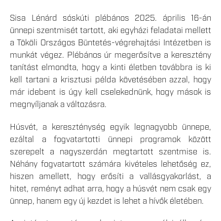
Sisa Lénárd sóskúti plébános 2025. április 16-án
ünnepi szentmisét tartott, aki egyházi feladatai mellett
a Tököli Országos Büntetés-végrehajtási Intézetben is
munkát végez. Plébános úr megerősítve a keresztény
tanítást elmondta, hogy a kinti életben továbbra is ki
kell tartani a krisztusi példa követésében azzal, hogy
már idebent is úgy kell cselekednünk, hogy mások is
megnyíljanak a változásra.
Húsvét, a kereszténység egyik legnagyobb ünnepe,
ezáltal a fogvatartotti ünnepi programok között
szerepelt a nagyszerdán megtartott szentmise is.
Néhány fogvatartott számára kivételes lehetőség ez,
hiszen amellett, hogy erősíti a vallásgyakorlást, a
hitet, reményt adhat arra, hogy a húsvét nem csak egy
ünnep, hanem egy új kezdet is lehet a hívők életében.