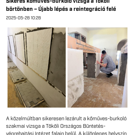
Sikeres kőműves-burkoló vizsga a Tököli
börtönben – Újabb lépés a reintegráció felé
2025-05-28 10:28
A közelmúltban sikeresen lezárult a kőműves-burkoló
szakmai vizsga a Tököli Országos Büntetés-
végrehajtási Intézet falain belül. A különleges helyszín