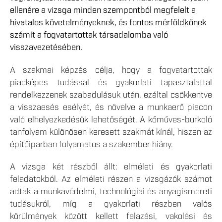
ellenére a vizsga minden szempontból megfelelt a
hivatalos követelményeknek, és fontos mérföldkőnek
számít a fogvatartottak társadalomba való
visszavezetésében.
A szakmai képzés célja, hogy a fogvatartottak
piacképes tudással és gyakorlati tapasztalattal
rendelkezzenek szabadulásuk után, ezáltal csökkentve
a visszaesés esélyét, és növelve a munkaerő piacon
való elhelyezkedésük lehetőségét. A kőműves-burkoló
tanfolyam különösen keresett szakmát kínál, hiszen az
építőiparban folyamatos a szakember hiány.
A vizsga két részből állt: elméleti és gyakorlati
feladatokból. Az elméleti részen a vizsgázók számot
adtak a munkavédelmi, technológiai és anyagismereti
tudásukról, míg a gyakorlati részben valós
körülmények között kellett falazási, vakolási és