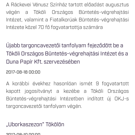
A Ráckevei Vénusz Színház tartott előadást augusztus
végén a Tököli Országos Büntetés-végrehajtási
Intézet, valamint a Fiatalkorúak Büntetés-végrehajtási
Intézete közel 70 fő fogvatartottja számára
Újabb targoncavezetői tanfolyam fejeződött be a
Tököli Országos Büntetés-végrehajtási Intézet és a
Duna Papír Kft. szervezésében
2017-08-18 00:00
A korábbi évekhez hasonlóan ismét 9 fogvatartott
kapott jogosítványt a kezébe a Tököli Országos
Büntetés-végrehajtási Intézetben indított új OKJ-s
targoncavezetői tanfolyam végén.
„Uborkaszezon” Tökölön