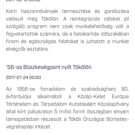
2017-08-10 00:00
Kerti haszonnövények termesztése és gondozása
valósult meg Tökölön. A reintegrációs célokat jól
szolgáló program nem csak munkalehetőség volt a
fogvatartottak számára, de a betakarítás időszakában
finom és egészséges falatokat is juttatott a munkát
elvégzők asztalára.
'56-os Büszkeségpont nyílt Tökölön
2017-07-24 00:00
Az 1956-os forradalom és szabadságharc 60.
évfordulója alkalmából a Közép-Kelet Európai
Történelem és Társadalom Kutatásáért Közalapítvány
által kiírt pályázaton 5 millió forint összegben elnyert
támogatásban részesült a Tököli Országos Büntetés-
végrehajtási Intézet.