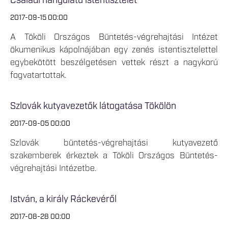
Családi hangulatú istentisztelet
2017-09-15 00:00
A Tököli Országos Büntetés-végrehajtási Intézet
ökumenikus kápolnájában egy zenés istentisztelettel
egybekötött beszélgetésen vettek részt a nagykorú
fogvatartottak.
Szlovák kutyavezetők látogatása Tökölön
2017-09-05 00:00
Szlovák büntetés-végrehajtási kutyavezető
szakemberek érkeztek a Tököli Országos Büntetés-
végrehajtási Intézetbe.
István, a király Ráckevéről
2017-08-28 00:00