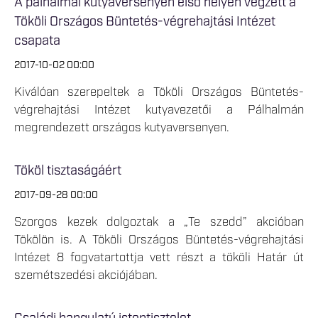
A pálhalmai kutyaversenyen első helyen végzett a
Tököli Országos Büntetés-végrehajtási Intézet
csapata
2017-10-02 00:00
Kiválóan szerepeltek a Tököli Országos Büntetés-
végrehajtási Intézet kutyavezetői a Pálhalmán
megrendezett országos kutyaversenyen.
Tököl tisztaságáért
2017-09-28 00:00
Szorgos kezek dolgoztak a „Te szedd” akcióban
Tökölön is. A Tököli Országos Büntetés-végrehajtási
Intézet 8 fogvatartottja vett részt a tököli Határ út
szemétszedési akciójában.