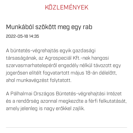
KÖZLEMÉNYEK
Munkából szökött meg egy rab
2022-05-18 14:35
A büntetés-végrehajtás egyik gazdasági
társaságának, az Agrospeciál Kft.-nek hangosi
szarvasmarhatelepéről engedély nélkül távozott egy
jogerősen elítélt fogvatartott május 18-án délelőtt,
ahol munkavégzést folytatott.
A Pálhalmai Országos Büntetés-végrehajtási Intézet
és a rendőrség azonnal megkezdte a férfi felkutatását,
amely jelenleg is nagy erőkkel zajlik.