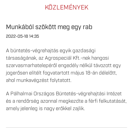
KÖZLEMÉNYEK
Munkából szökött meg egy rab
2022-05-18 14:35
A büntetés-végrehajtás egyik gazdasági
társaságának, az Agrospeciál Kft.-nek hangosi
szarvasmarhatelepéről engedély nélkül távozott egy
jogerősen elítélt fogvatartott május 18-án délelőtt,
ahol munkavégzést folytatott.
A Pálhalmai Országos Büntetés-végrehajtási Intézet
és a rendőrség azonnal megkezdte a férfi felkutatását,
amely jelenleg is nagy erőkkel zajlik.