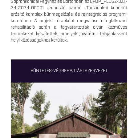
Sopronkőhidai Fegyház és Börtönben az EFOP_PLUSZ-3.1.1-
24-2024-00001 azonosító számú „Társadalmi kohéziót
erősítő komplex bűnmegelőzési és reintegrációs program”
keretében. A projekt részeként megvalósuló foglalkozási
rehabilitáció során a fogvatartottak olyan kézműves
termékeket készítettek, amelyek jóvátételi felajánlásként
helyi közösségekhez kerültek.
BÜNTETÉS-VÉGREHAJTÁSI SZERVEZET