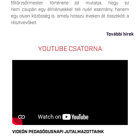
főtörzsőrmester története jól mutatja, hogy ez
nem csupán egy élményekkel teli nyári esemény, hanem
egy olyan közösség is, amely hosszú éveken át összeköti a
résztvevőket.
További hírek
YOUTUBE CSATORNA
VIDEÓN PEDAGÓGUSNAPI JUTALMAZOTTAINK