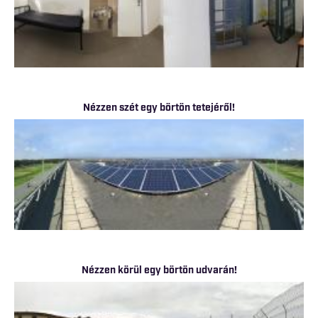
Nézzen szét egy börtön tetejéről!
Nézzen körül egy börtön udvarán!