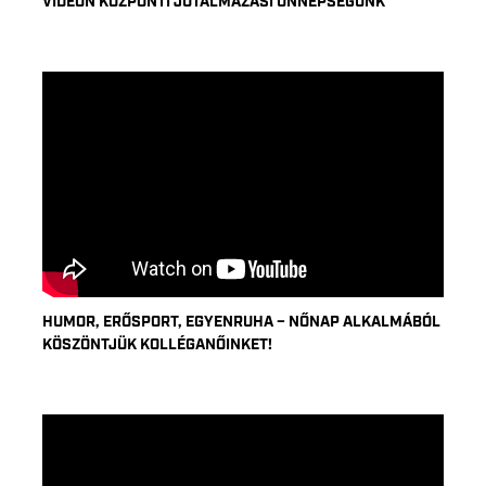
VIDEÓN KÖZPONTI JUTALMAZÁSI ÜNNEPSÉGÜNK
HUMOR, ERŐSPORT, EGYENRUHA – NŐNAP ALKALMÁBÓL
KÖSZÖNTJÜK KOLLÉGANŐINKET!