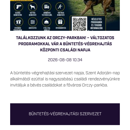
TALÁLKOZZUNK AZ ORCZY-PARKBAN! – VÁLTOZATOS
PROGRAMOKKAL VÁR A BÜNTETÉS-VÉGREHAJTÁS
KÖZPONTI CSALÁDI NAPJA
2026-08-08 10:34
A büntetés-végrehajtási szervezet napja, Szent Adorján-nap
alkalmából ezúttal is nagyszabású családi rendezvényünkre
invitáljuk a bévés családokat a fővárosi Orczy-parkba.
BÜNTETÉS-VÉGREHAJTÁSI SZERVEZET