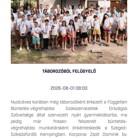
TÁBOROZÓBÓL FELÜGYELŐ
2026-08-01 08:00
Nyolcéves korában még táborozóként érkezett a Független
Büntetés-végrehajtási Szakszervezetek Országos
Szövetsége által szervezett nyári gyermektáborba, ma
pedig már frissen felszerelt büntetés-
végrehajtási munkatársként önkénteskedik a Szeged-
Sziksósfürdői Kempingben. Korponai Zsolt Dominik bv.