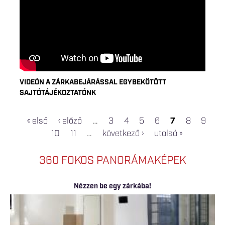
VIDEÓN A ZÁRKABEJÁRÁSSAL EGYBEKÖTÖTT
SAJTÓTÁJÉKOZTATÓNK
« első
‹ előző
…
3
4
5
6
7
8
9
OLDALAK
10
11
…
következő ›
utolsó »
360 FOKOS PANORÁMAKÉPEK
Nézzen be egy zárkába!