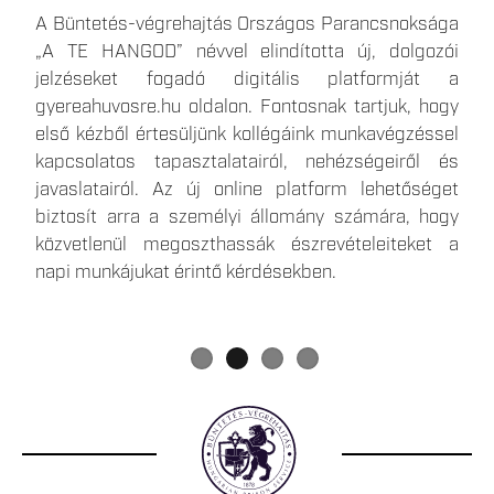
Az elmúlt időszakban több olyan hír is megjelent,
A Büntetés-végrehajtás Országos Parancsnoksága
A büntetések, az intézkedések, egyes
Egy 1500 fő befogadására képes, kiemelt
amelyek a börtönökben bevezetett takarékossági
„A TE HANGOD” névvel elindította új, dolgozói
kényszerintézkedések és a szabálysértési elzárás
biztonságú, új börtön épül Csengeren, amely közel
intézkedésekkel foglalkoztak, ezért most közvetlen,
jelzéseket fogadó digitális platformját a
végrehajtásáról szóló 2013. évi CCXL. törvényben
700 ember számára teremt munkalehetőséget a
hiteles forrásból származó tájékoztatást
gyereahuvosre.hu oldalon. Fontosnak tartjuk, hogy
foglalt telekommunikációs eszköz útján történő
térségben. Csengeren a januártól várható
szeretnénk adni Önöknek.
első kézből értesüljünk kollégáink munkavégzéssel
kapcsolattartás gyakorlati végrehajtása a Skype
körletfelügyelői illetmény eléri a havi nettó 400
kapcsolatos tapasztalatairól, nehézségeiről és
alkalmazás megszűnése okán 2025. május 5.
ezer forintot, a jelentkezés minimális feltétele a
javaslatairól. Az új online platform lehetőséget
napjától megváltozik.
szakmunkás végzettség. Részletes információk a
biztosít arra a személyi állomány számára, hogy
büntetés végrehajtási szervezet karrieroldalán, a
közvetlenül megoszthassák észrevételeiteket a
gyereahuvosre.hu
-n és
napi munkájukat érintő kérdésekben.
a
www.facebook.com/bvcsenger
közösségi média
felületen érhetőek el.