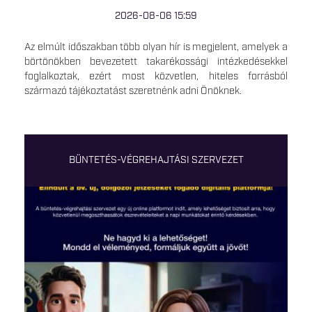
2026-08-06 15:59
Az elmúlt időszakban több olyan hír is megjelent, amelyek a
börtönökben bevezetett takarékossági intézkedésekkel
foglalkoztak, ezért most közvetlen, hiteles forrásból
származó tájékoztatást szeretnénk adni Önöknek.
BÜNTETÉS-VÉGREHAJTÁSI SZERVEZET