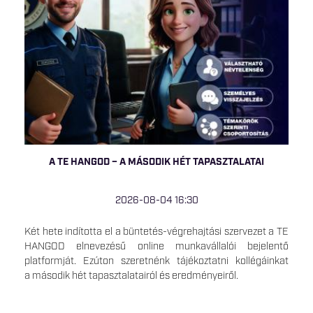
A TE HANGOD – A MÁSODIK HÉT TAPASZTALATAI
2026-08-04 16:30
Két hete indította el a büntetés-végrehajtási szervezet a TE
HANGOD elnevezésű online munkavállalói bejelentő
platformját. Ezúton szeretnénk tájékoztatni kollégáinkat
a második hét tapasztalatairól és eredményeiről.