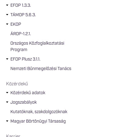
EFOP 1.3.3.
TÁMOP 5.6.3.
EKOP
ÁROP-1.2.1.
Országos Közfoglalkoztatási
Program
EFOP Plusz 3.1.1.
Nemzeti Bűnmegelőzési Tanács
Közérdekű
Közérdekű adatok
Jogszabályok
Kutatóknak, szakdolgozóknak
Magyar Börtönügyi Társaság
Karrier