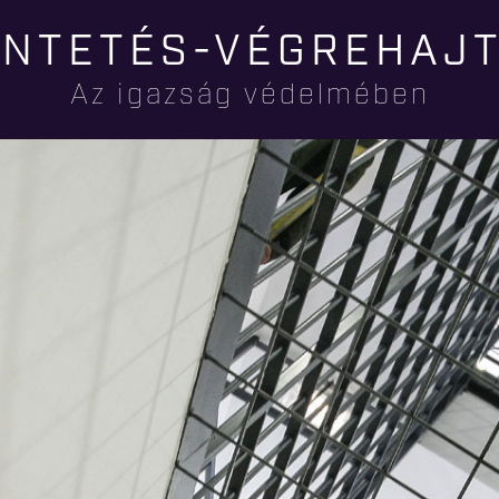
Ugrás a
NTETÉS-VÉGREHAJ
tartalomra
Az igazság védelmében