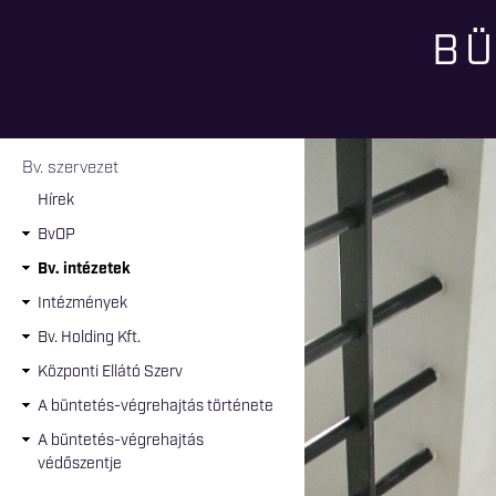
BÜ
Jelenlegi hely
Bv. szervezet
Hírek
BvOP
Bv. intézetek
Intézmények
Bv. Holding Kft.
Központi Ellátó Szerv
A büntetés-végrehajtás története
A büntetés-végrehajtás
védőszentje