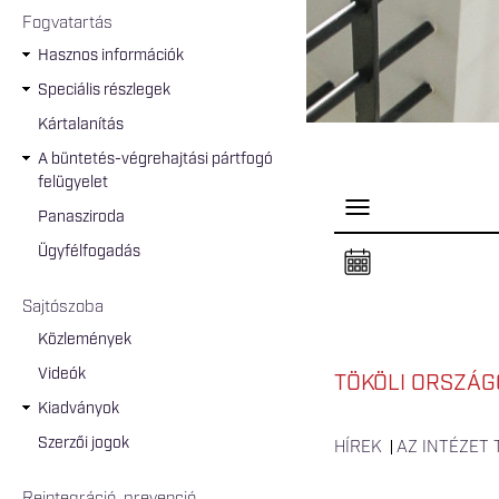
Fogvatartás
Hasznos információk
Speciális részlegek
Kártalanítás
A büntetés-végrehajtási pártfogó
felügyelet
P
Panasziroda
a
n
Ügyfélfogadás
e
l
n
Sajtószoba
y
i
Közlemények
t
á
Videók
s
TÖKÖLI ORSZÁGO
a
Kiadványok
Szerzői jogok
HÍREK
AZ INTÉZET