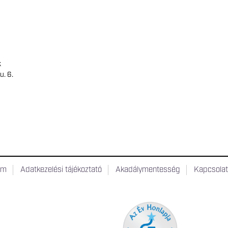
k
u. 6.
um
Adatkezelési tájékoztató
Akadálymentesség
Kapcsola