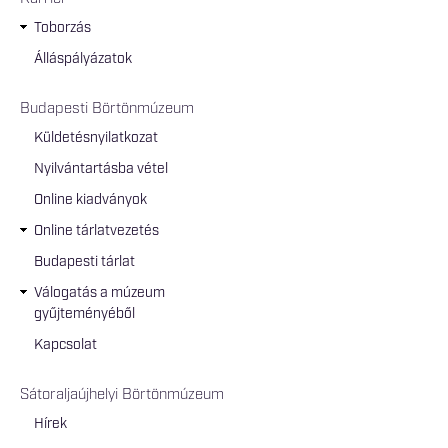
Toborzás
Álláspályázatok
Budapesti Börtönmúzeum
Küldetésnyilatkozat
Nyilvántartásba vétel
Online kiadványok
Online tárlatvezetés
Budapesti tárlat
Válogatás a múzeum
gyűjteményéből
Kapcsolat
Sátoraljaújhelyi Börtönmúzeum
Hírek