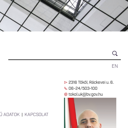
EN
2316 Tököl, Ráckevei u. 6.
06-24/503-100
tokol.uk@bv.gov.hu
Ű ADATOK
KAPCSOLAT