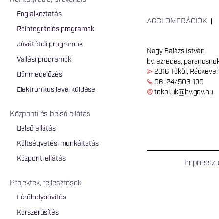
Reintegráció, prevenció
Foglalkoztatás
AGGLOMERÁCIÓK
Reintegrációs programok
Jóvátételi programok
Nagy Balázs István
Vallási programok
bv. ezredes, parancsno
2316 Tököl, Ráckevei 
Bűnmegelőzés
06-24/503-100
Elektronikus levél küldése
tokol.uk@bv.gov.hu
Központi és belső ellátás
Belső ellátás
Költségvetési munkáltatás
Központi ellátás
Impressz
Projektek, fejlesztések
Férőhelybővítés
Korszerűsítés