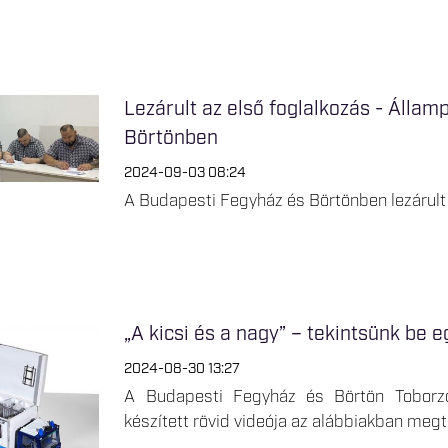
Lezárult az első foglalkozás - Álla
Börtönben
2024-09-03 08:24
A Budapesti Fegyház és Börtönben lezárult 
„A kicsi és a nagy” – tekintsünk be 
2024-08-30 13:27
A Budapesti Fegyház és Börtön Toborzó 
készített rövid videója az alábbiakban megt