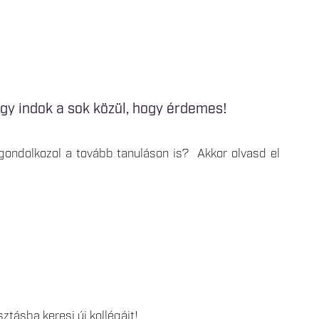
gy indok a sok közül, hogy érdemes!
gondolkozol a tovább tanuláson is? Akkor olvasd el
tásba keresi új kollégáit!