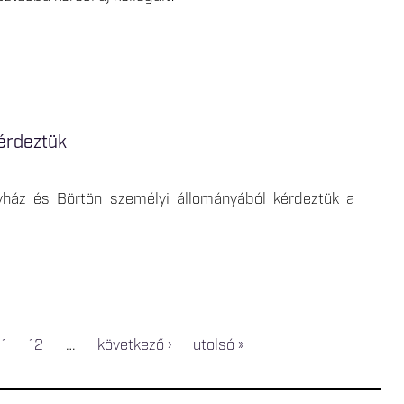
kérdeztük
yház és Börtön személyi állományából kérdeztük a
11
12
…
következő ›
utolsó »