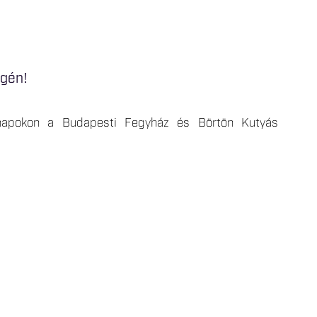
égén!
napokon a Budapesti Fegyház és Börtön Kutyás