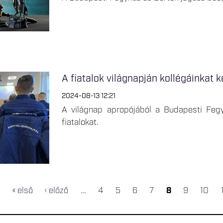
A fiatalok világnapján kollégáinkat 
2024-08-13 12:21
A világnap apropójából a Budapesti Feg
fiatalokat.
« első
‹ előző
…
4
5
6
7
8
9
10