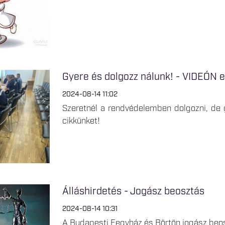
Gyere és dolgozz nálunk! - VIDEÓN e
2024-08-14 11:02
Szeretnél a rendvédelemben dolgozni, de 
cikkünket!
Álláshirdetés - Jogász beosztás
2024-08-14 10:31
A Budapesti Fegyház és Börtön jogász beosz