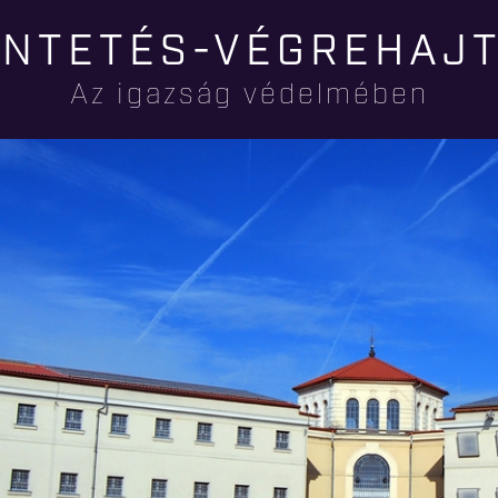
Ugrás a
NTETÉS-VÉGREHAJ
tartalomra
Az igazság védelmében