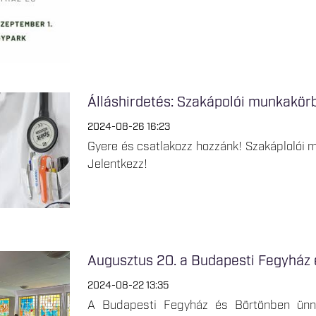
Álláshirdetés: Szakápolói munkakör
2024-08-26 16:23
Gyere és csatlakozz hozzánk! Szakáplolói 
Jelentkezz!
Augusztus 20. a Budapesti Fegyház
2024-08-22 13:35
A Budapesti Fegyház és Börtönben ünne