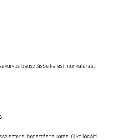
szakorvos beosztásba keresi munkatársát!
s
szisztensi beosztásba keresi új kollégáit!