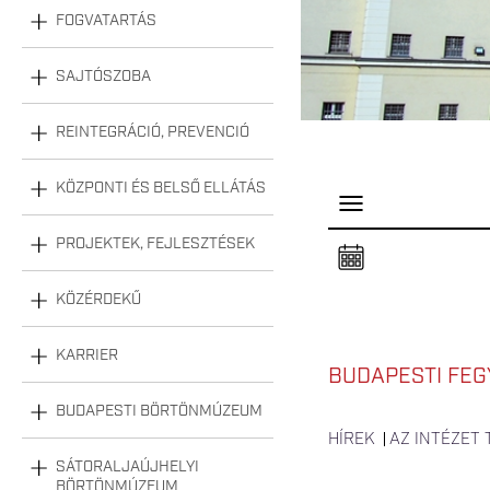
FOGVATARTÁS
SAJTÓSZOBA
REINTEGRÁCIÓ, PREVENCIÓ
KÖZPONTI ÉS BELSŐ ELLÁTÁS
P
a
n
PROJEKTEK, FEJLESZTÉSEK
e
l
n
KÖZÉRDEKŰ
y
i
t
á
KARRIER
s
BUDAPESTI FEG
a
BUDAPESTI BÖRTÖNMÚZEUM
HÍREK
AZ INTÉZET
SÁTORALJAÚJHELYI
BÖRTÖNMÚZEUM