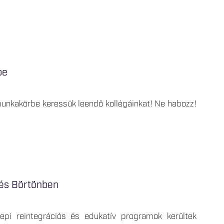
be
munkakörbe keressük leendő kollégáinkat! Ne habozz!
 és Börtönben
pi reintegrációs és edukatív programok kerültek