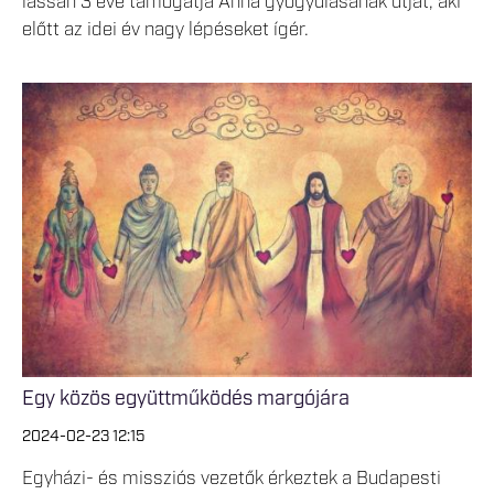
lassan 3 éve támogatja Anna gyógyulásának útját, aki
előtt az idei év nagy lépéseket ígér.
Egy közös együttműködés margójára
2024-02-23 12:15
Egyházi- és missziós vezetők érkeztek a Budapesti