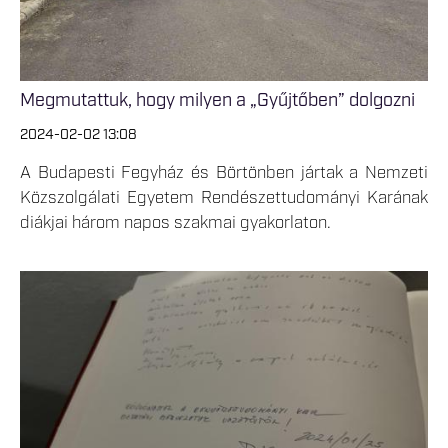
Megmutattuk, hogy milyen a „Gyűjtőben” dolgozni
2024-02-02 13:08
A Budapesti Fegyház és Börtönben jártak a Nemzeti
Közszolgálati Egyetem Rendészettudományi Karának
diákjai három napos szakmai gyakorlaton.