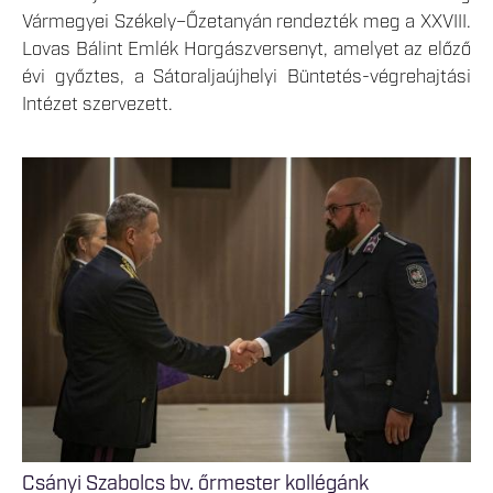
Vármegyei Székely–Őzetanyán rendezték meg a XXVIII.
Lovas Bálint Emlék Horgászversenyt, amelyet az előző
évi győztes, a Sátoraljaújhelyi Büntetés-végrehajtási
Intézet szervezett.
Csányi Szabolcs bv. őrmester kollégánk