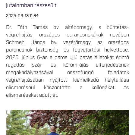
jutalomban részesült
2025-06-13 11:34
Dr. Tóth Tamás bv. altábornagy, a büntetés-
végrehajtás országos parancsnokának nevében
Schmehl János bv. vezérőrnagy, az országos
parancsnok biztonsági és fogvatartási helyettese,
2025. június 6-án a páros ujjú patás állatokat érintő
ragadós száj- és körömfájás elterjedésének
megakadályozásával összefüggő feladatok
végrehajtásában nyújtott kiemelkedő helytállása
elismeréséül köszöntötte a kollégákat és
elismeréseket adott át.