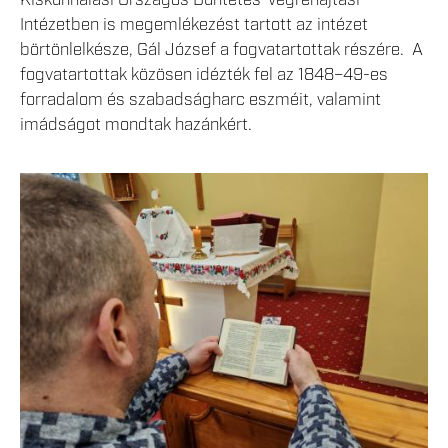
Intézetben is megemlékezést tartott az intézet
börtönlelkésze, Gál József a fogvatartottak részére. A
fogvatartottak közösen idézték fel az 1848–49-es
forradalom és szabadságharc eszméit, valamint
imádságot mondtak hazánkért.