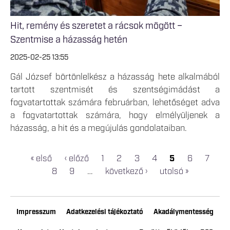
Hit, remény és szeretet a rácsok mögött –
Szentmise a házasság hetén
2025-02-25 13:55
Gál József börtönlelkész a házasság hete alkalmából
tartott szentmisét és szentségimádást a
fogvatartottak számára februárban, lehetőséget adva
a fogvatartottak számára, hogy elmélyüljenek a
házasság, a hit és a megújulás gondolataiban.
« első
‹ előző
1
2
3
4
5
6
7
OLDALAK
8
9
…
következő ›
utolsó »
Impresszum
Adatkezelési tájékoztató
Akadálymentesség