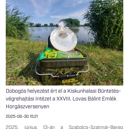
Dobogós helyezést ért el a Kiskunhalasi Büntetés-
végrehajtási Intézet a XXVIII. Lovas Bálint Emlék
Horgászversenyen
2025-06-30 15:21
2025. június 13-án a Szabolcs-Szatmár-Bereg