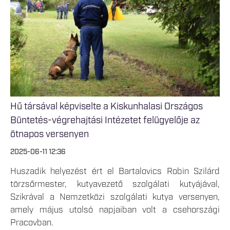
Hű társával képviselte a Kiskunhalasi Országos
Büntetés-végrehajtási Intézetet felügyelője az
ötnapos versenyen
2025-06-11 12:36
Huszadik helyezést ért el Bartalovics Robin Szilárd
törzsőrmester, kutyavezető szolgálati kutyájával,
Szikrával a Nemzetközi szolgálati kutya versenyen,
amely május utolsó napjaiban volt a csehországi
Pracovban.