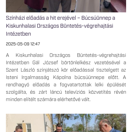
Színházi előadás a hit erejével – Búcsúünnep a
Kiskunhalasi Országos Büntetés-végrehajtási
Intézetben
2025-05-09 12:47
A Kiskunhalasi Országos Büntetés-végrehajtási
Intézetben Gál József börtönlelkész vezetésével a
Szent László színjátszó kör előadással tisztelgett az
Isteni Irgalmasság Kápolna búcsúünnepe előtt. A
rendhagyó előadás a fogvatartottak lelki épülését
szolgálta, és zárt láncú televíziós közvetítés révén
minden elítélt számára elérhetővé vált.