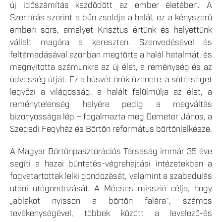
új időszámítás kezdődött az ember életében. A
Szentírás szerint a bűn zsoldja a halál, ez a kényszerű
emberi sors, amelyet Krisztus értünk és helyettünk
vállalt magára a kereszten. Szenvedésével és
feltámadásával azonban megtörte a halál hatalmát, és
megnyitotta számunkra az új élet, a reménység és az
üdvösség útját. Ez a húsvét örök üzenete: a sötétséget
legyőzi a világosság, a halált felülmúlja az élet, a
reménytelenség helyére pedig a megváltás
bizonyossága lép – fogalmazta meg Demeter János, a
Szegedi Fegyház és Börtön református börtönlelkésze.
A Magyar Börtönpasztorációs Társaság immár 35 éve
segíti a hazai büntetés-végrehajtási intézetekben a
fogvatartottak lelki gondozását, valamint a szabadulás
utáni utógondozását. A Mécses misszió célja, hogy
„ablakot nyisson a börtön falára”, számos
tevékenységével, többek között a levelező-és