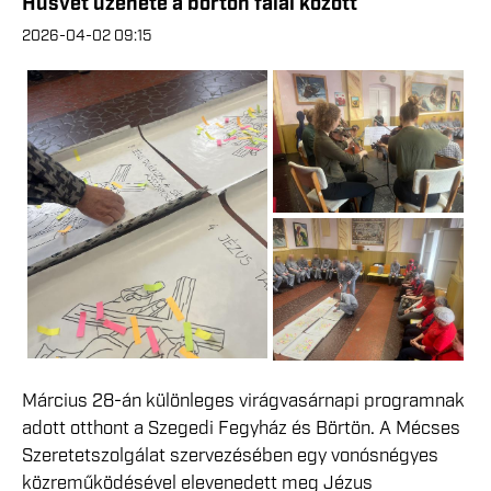
Húsvét üzenete a börtön falai között
2026-04-02 09:15
Március 28-án különleges virágvasárnapi programnak
adott otthont a Szegedi Fegyház és Börtön. A Mécses
Szeretetszolgálat szervezésében egy vonósnégyes
közreműködésével elevenedett meg Jézus