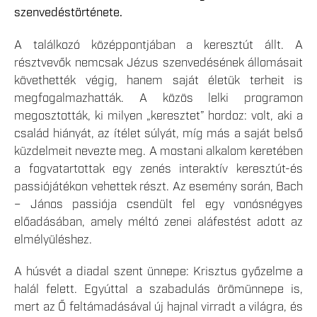
szenvedéstörténete.
A találkozó középpontjában a keresztút állt. A
résztvevők nemcsak Jézus szenvedésének állomásait
követhették végig, hanem saját életük terheit is
megfogalmazhatták. A közös lelki programon
megosztották, ki milyen „keresztet” hordoz: volt, aki a
család hiányát, az ítélet súlyát, míg más a saját belső
küzdelmeit nevezte meg. A mostani alkalom keretében
a fogvatartottak egy zenés interaktív keresztút-és
passiójátékon vehettek részt. Az esemény során, Bach
– János passiója csendült fel egy vonósnégyes
előadásában, amely méltó zenei aláfestést adott az
elmélyüléshez.
A húsvét a diadal szent ünnepe: Krisztus győzelme a
halál felett. Egyúttal a szabadulás örömünnepe is,
mert az Ő feltámadásával új hajnal virradt a világra, és