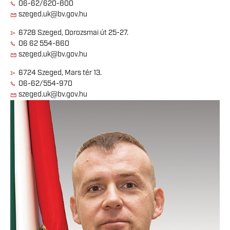
06-62/620-800
szeged.uk@bv.gov.hu
6728 Szeged, Dorozsmai út 25-27.
06 62 554-860
szeged.uk@bv.gov.hu
6724 Szeged, Mars tér 13.
06-62/554-970
szeged.uk@bv.gov.hu