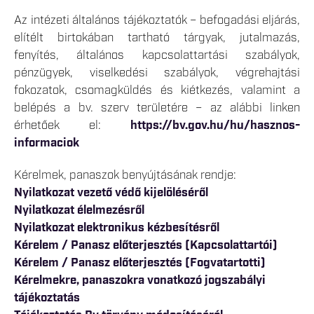
Az intézeti általános tájékoztatók – befogadási eljárás,
elítélt birtokában tartható tárgyak, jutalmazás,
fenyítés, általános kapcsolattartási szabályok,
pénzügyek, viselkedési szabályok, végrehajtási
fokozatok, csomagküldés és kiétkezés, valamint a
belépés a bv. szerv területére – az alábbi linken
érhetőek el:
https://bv.gov.hu/hu/hasznos-
informaciok
Kérelmek, panaszok benyújtásának rendje:
Nyilatkozat vezető védő kijelöléséről
Nyilatkozat élelmezésről
Nyilatkozat elektronikus kézbesítésről
Kérelem / Panasz előterjesztés (Kapcsolattartói)
Kérelem / Panasz előterjesztés (Fogvatartotti)
Kérelmekre, panaszokra vonatkozó jogszabályi
tájékoztatás