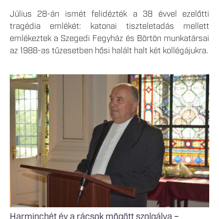
Július 28-án ismét felidézték a 38 évvel ezelőtti
tragédia emlékét: katonai tiszteletadás mellett
emlékeztek a Szegedi Fegyház és Börtön munkatársai
az 1988-as tűzesetben hősi halált halt két kollégájukra.
Harminchét év a rácsok mögött szolgálva –