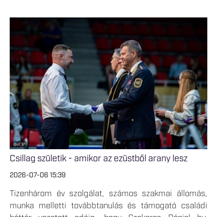
Csillag születik - amikor az ezüstből arany lesz
2026-07-06 15:39
Tizenhárom év szolgálat, számos szakmai állomás,
munka melletti továbbtanulás és támogató családi