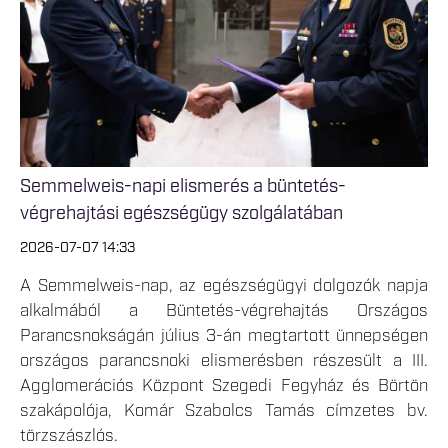
Semmelweis-napi elismerés a büntetés-
végrehajtási egészségügy szolgálatában
2026-07-07 14:33
A Semmelweis-nap, az egészségügyi dolgozók napja
alkalmából a Büntetés-végrehajtás Országos
Parancsnokságán július 3-án megtartott ünnepségen
országos parancsnoki elismerésben részesült a III.
Agglomerációs Központ Szegedi Fegyház és Börtön
szakápolója, Komár Szabolcs Tamás címzetes bv.
törzszászlós.