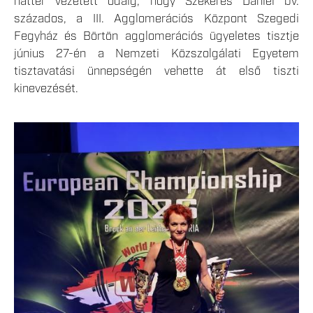
háttér vezetett odáig, hogy Szekeres Dániel bv.
százados, a III. Agglomerációs Központ Szegedi
Fegyház és Börtön agglomerációs ügyeletes tisztje
június 27-én a Nemzeti Közszolgálati Egyetem
tisztavatási ünnepségén vehette át első tiszti
kinevezését.