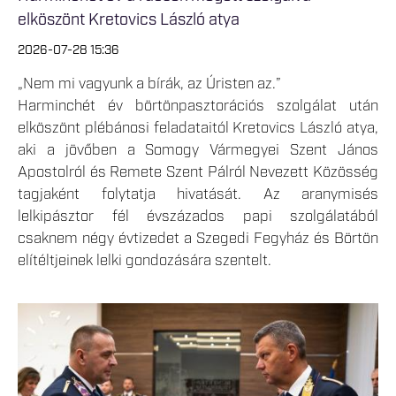
elköszönt Kretovics László atya
2026-07-28 15:36
„Nem mi vagyunk a bírák, az Úristen az.”
Harminchét év börtönpasztorációs szolgálat után
elköszönt plébánosi feladataitól Kretovics László atya,
aki a jövőben a Somogy Vármegyei Szent János
Apostolról és Remete Szent Pálról Nevezett Közösség
tagjaként folytatja hivatását. Az aranymisés
lelkipásztor fél évszázados papi szolgálatából
csaknem négy évtizedet a Szegedi Fegyház és Börtön
elítéltjeinek lelki gondozására szentelt.