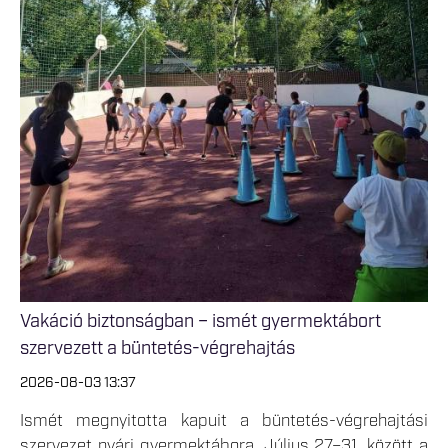
Vakáció biztonságban – ismét gyermektábort
szervezett a büntetés-végrehajtás
2026-08-03 13:37
Ismét megnyitotta kapuit a büntetés-végrehajtási
szervezet nyári gyermektábora. Július 27–31. között a