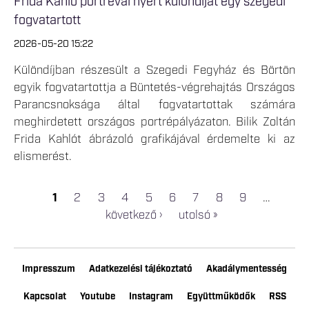
Frida Kahlo portréval nyert különdíjat egy szegedi
fogvatartott
2026-05-20 15:22
Különdíjban részesült a Szegedi Fegyház és Börtön
egyik fogvatartottja a Büntetés-végrehajtás Országos
Parancsnoksága által fogvatartottak számára
meghirdetett országos portrépályázaton. Bilik Zoltán
Frida Kahlót ábrázoló grafikájával érdemelte ki az
elismerést.
1
2
3
4
5
6
7
8
9
…
OLDALAK
következő ›
utolsó »
Impresszum
Adatkezelési tájékoztató
Akadálymentesség
Kapcsolat
Youtube
Instagram
Együttműködők
RSS