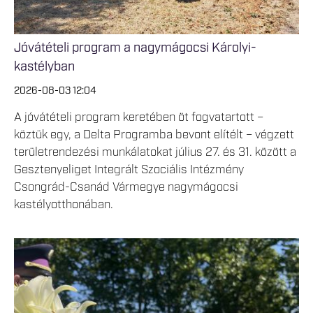
Jóvátételi program a nagymágocsi Károlyi-
kastélyban
2026-08-03 12:04
A jóvátételi program keretében öt fogvatartott –
köztük egy, a Delta Programba bevont elítélt – végzett
területrendezési munkálatokat július 27. és 31. között a
Gesztenyeliget Integrált Szociális Intézmény
Csongrád-Csanád Vármegye nagymágocsi
kastélyotthonában.