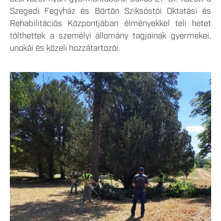
Szegedi Fegyház és Börtön Sziksóstói Oktatási és
Rehabilitációs Központjában élményekkel teli hetet
tölthettek a személyi állomány tagjainak gyermekei,
unokái és közeli hozzátartozói.