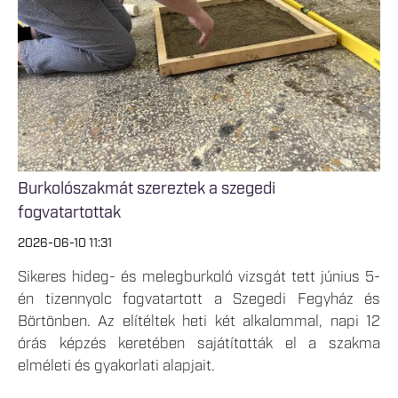
Burkolószakmát szereztek a szegedi
fogvatartottak
2026-06-10 11:31
Sikeres hideg- és melegburkoló vizsgát tett június 5-
én tizennyolc fogvatartott a Szegedi Fegyház és
Börtönben. Az elítéltek heti két alkalommal, napi 12
órás képzés keretében sajátították el a szakma
elméleti és gyakorlati alapjait.