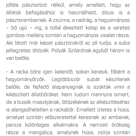
jóféle pásztorbot nélkül, amely amellett, hogy az
állatok befogásához is használható, dísze is a
pásztorembernek. A csizma, a nadrág, a hagyományos
– bő ujjú – ing, a tollal ékesített kalap és a veretes
gombos mellény szintén a hagyományos viselet része.
Aki látott már képet pásztorokról az jól tudja, a suba
jellegzetes öltözék. Polyák Szilárdnak egyből három is
van belőle.
- A racka bőre igen kelendő, sokan keresik, főként a
hagyományőrzők. Legtöbbször subát készítenek
belőle, de fejfedő alapanyagnak is szokták vinni a
kikészített állatbőröket. Nem tudom mennyire ismert,
de a busók maszkjának, öltözékének az elkészítéséhez
is elengedhetetlen a rackabőr. Emellett ízletes a húsa,
amelyet szintén előszeretettel keresnek az emberek,
persze különleges alkalmakra. A nemzeti örökség
része a mangalica, amelynek húsa, zsírja szintén