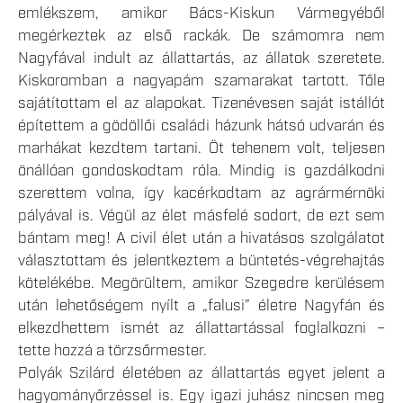
emlékszem, amikor Bács-Kiskun Vármegyéből
megérkeztek az első rackák. De számomra nem
Nagyfával indult az állattartás, az állatok szeretete.
Kiskoromban a nagyapám szamarakat tartott. Tőle
sajátítottam el az alapokat. Tizenévesen saját istállót
építettem a gödöllői családi házunk hátsó udvarán és
marhákat kezdtem tartani. Öt tehenem volt, teljesen
önállóan gondoskodtam róla. Mindig is gazdálkodni
szerettem volna, így kacérkodtam az agrármérnöki
pályával is. Végül az élet másfelé sodort, de ezt sem
bántam meg! A civil élet után a hivatásos szolgálatot
választottam és jelentkeztem a büntetés-végrehajtás
kötelékébe. Megörültem, amikor Szegedre kerülésem
után lehetőségem nyílt a „falusi” életre Nagyfán és
elkezdhettem ismét az állattartással foglalkozni –
tette hozzá a törzsőrmester.
Polyák Szilárd életében az állattartás egyet jelent a
hagyományőrzéssel is. Egy igazi juhász nincsen meg