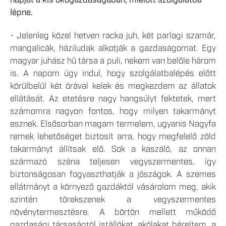
napját a kis ökogazdaságában, mielőtt szolgálatba
lépne.
- Jelenleg közel hetven racka juh, két parlagi szamár,
mangalicák, háziludak alkotják a gazdaságomat. Egy
magyar juhász hű társa a puli, nekem van belőle három
is. A napom úgy indul, hogy szolgálatbalépés előtt
körülbelül két órával kelek és megkezdem az állatok
ellátását. Az etetésre nagy hangsúlyt fektetek, mert
számomra nagyon fontos, hogy milyen takarmányt
esznek. Elsősorban magam termelem, ugyanis Nagyfa
remek lehetőséget biztosít arra, hogy megfelelő zöld
takarmányt állítsak elő. Sok a kaszáló, az onnan
származó széna teljesen vegyszermentes, így
biztonságosan fogyaszthatják a jószágok. A szemes
ellátmányt a környező gazdáktól vásárolom meg, akik
szintén törekszenek a vegyszermentes
növénytermesztésre. A börtön mellett működő
gazdasági társaságtól istállókat, akólakat béreltem, a