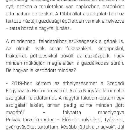
nyáj ezeken a területeken van napközben, esténként
oda hajtom be azokat. A többi állat a szolgálati házhoz
tartozó háztáji gazdasági épületben vannak elhelyezve
– tette hozzá a nagyfai juhász.
A mindennapi feladatokhoz szükségesek a gépek is.
Az elmúlt évek során fűkaszákkal, kisgépekkel,
traktorral, pótkocsikkal bővült az eszközpark, hogy
minden működjön megfelelően a gazdálkodás során.
De hogyan is kezdődött mindez?
- 2019-ben kértem az áthelyezésemet a Szegedi
Fegyház és Börtönbe Vácról. Azóta Nagyfán látom el a
szolgálati feladataimat. A nagyfai faluban kaptam egy
szolgálati lakást, onnan pedig szinte minden „jött
magától” – folytatta mosolyogva
Polyák törzsőrmester. – Először pulykákat, tyúkokat,
gyöngyösöket tartottam, később jöttek a „nagyok”. Jól