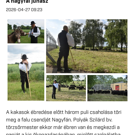
A nagyfai juhász
2026-04-27 09:23
A kakasok ébredése előtt három puli csaholása töri
meg a falu csendjét Nagyfán. Polyák Szilárd bv.
törzsőrmester ekkor már ébren van és megkezdi a