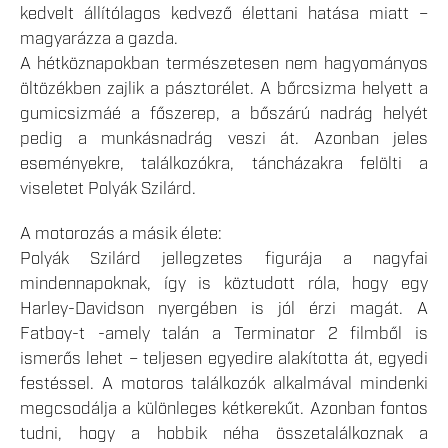
kedvelt állítólagos kedvező élettani hatása miatt –
magyarázza a gazda.
A hétköznapokban természetesen nem hagyományos
öltözékben zajlik a pásztorélet. A bőrcsizma helyett a
gumicsizmáé a főszerep, a bőszárú nadrág helyét
pedig a munkásnadrág veszi át. Azonban jeles
eseményekre, találkozókra, táncházakra felölti a
viseletet Polyák Szilárd.
A motorozás a másik élete:
Polyák Szilárd jellegzetes figurája a nagyfai
mindennapoknak, így is köztudott róla, hogy egy
Harley-Davidson nyergében is jól érzi magát. A
Fatboy-t -amely talán a Terminator 2 filmből is
ismerős lehet – teljesen egyedire alakította át, egyedi
festéssel. A motoros találkozók alkalmával mindenki
megcsodálja a különleges kétkerekűt. Azonban fontos
tudni, hogy a hobbik néha összetalálkoznak a