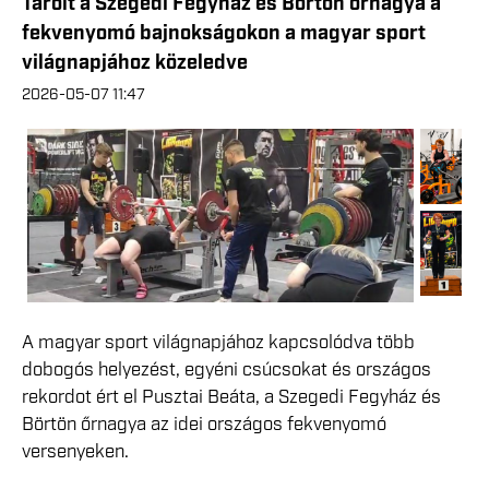
Tarolt a Szegedi Fegyház és Börtön őrnagya a
fekvenyomó bajnokságokon a magyar sport
világnapjához közeledve
2026-05-07 11:47
A magyar sport világnapjához kapcsolódva több
dobogós helyezést, egyéni csúcsokat és országos
rekordot ért el Pusztai Beáta, a Szegedi Fegyház és
Börtön őrnagya az idei országos fekvenyomó
versenyeken.