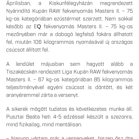
Áprilisban, a Kiskunfélegyházán megrendezett
Nyárindító Kupán RAW fekvenyomás Masters II. – 75
kg-os kategóriában ezüstérmet szerzett. Nem sokkal
később az EQ fekvenyomás Masters II. – 75 kg-os
mezőnyében már a dobogó legfelső fokára állhatott
fel, miután 106 kilogrammos nyomásával új országos
csúcsot állított fel.
A lendület májusban sem hagyott alább a
Tiszakécskén rendezett Liga Kupán RAW fekvenyomás
Masters II. – 67 kg-os kategóriában 85 kilogrammos
teljesítményével egyéni csúcsot is döntött, és két
aranyéremmel zárta a versenyt.
A sikerek mögött tudatos és következetes munka áll.
Pusztai Beáta heti 4-5 edzéssel készült a szezonra,
mind fizikailag, mind mentálisan.
– Nagyon vártam már a versenyeket, hiszen ősz óta