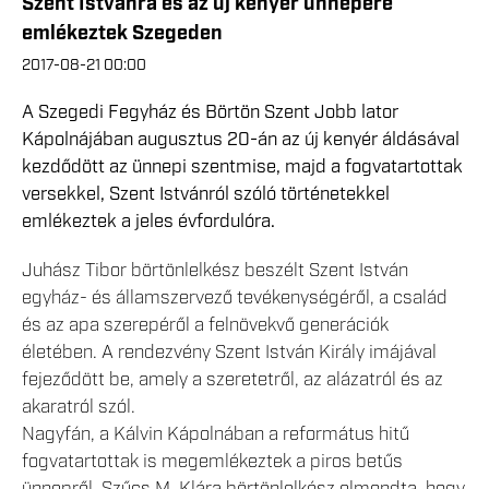
Szent Istvánra és az új kenyér ünnepére
emlékeztek Szegeden
2017-08-21 00:00
A Szegedi Fegyház és Börtön Szent Jobb lator
Kápolnájában augusztus 20-án az új kenyér áldásával
kezdődött az ünnepi szentmise, majd a fogvatartottak
versekkel, Szent Istvánról szóló történetekkel
emlékeztek a jeles évfordulóra.
Juhász Tibor börtönlelkész beszélt Szent István
egyház- és államszervező tevékenységéről, a család
és az apa szerepéről a felnövekvő generációk
életében. A rendezvény Szent István Király imájával
fejeződött be, amely a szeretetről, az alázatról és az
akaratról szól.
Nagyfán, a Kálvin Kápolnában a református hitű
fogvatartottak is megemlékeztek a piros betűs