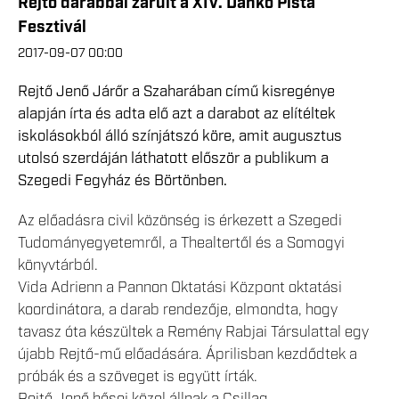
Rejtő darabbal zárult a XIV. Dankó Pista
Fesztivál
2017-09-07 00:00
Rejtő Jenő Járőr a Szaharában című kisregénye
alapján írta és adta elő azt a darabot az elítéltek
iskolásokból álló színjátszó köre, amit augusztus
utolsó szerdáján láthatott először a publikum a
Szegedi Fegyház és Börtönben.
Az előadásra civil közönség is érkezett a Szegedi
Tudományegyetemről, a Thealtertől és a Somogyi
könyvtárból.
Vida Adrienn a Pannon Oktatási Központ oktatási
koordinátora, a darab rendezője, elmondta, hogy
tavasz óta készültek a Remény Rabjai Társulattal egy
újabb Rejtő-mű előadására. Áprilisban kezdődtek a
próbák és a szöveget is együtt írták.