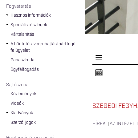
Fogvatartás
Hasznos információk
Speciális részlegek
Kártalanítás
A büntetés-végrehajtási pártfogó
felügyelet
P
Panasziroda
a
n
Ügyfélfogadás
e
l
n
Sajtószoba
y
i
Közlemények
t
á
Videók
s
SZEGEDI FEGYH
a
Kiadványok
Szerzői jogok
HÍREK
AZ INTÉZET