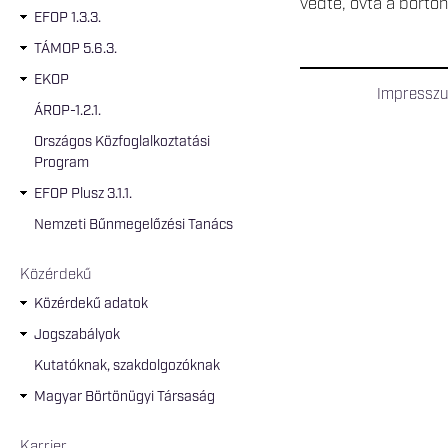
védte, óvta a börtön
EFOP 1.3.3.
TÁMOP 5.6.3.
EKOP
Impressz
ÁROP-1.2.1.
Országos Közfoglalkoztatási
Program
EFOP Plusz 3.1.1.
Nemzeti Bűnmegelőzési Tanács
Közérdekű
Közérdekű adatok
Jogszabályok
Kutatóknak, szakdolgozóknak
Magyar Börtönügyi Társaság
Karrier