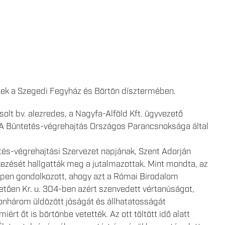
tek a Szegedi Fegyház és Börtön dísztermében.
olt bv. alezredes, a Nagyfa-Alföld Kft. ügyvezető
. A Büntetés-végrehajtás Országos Parancsnoksága által
tés-végrehajtási Szervezet napjának, Szent Adorján
kezését hallgatták meg a jutalmazottak. Mint mondta, az
éppen gondolkozott, ahogy azt a Római Birodalom
hetően Kr. u. 304-ben azért szenvedett vértanúságot,
onhárom üldözött jóságát és állhatatosságát
rt őt is börtönbe vetették. Az ott töltött idő alatt