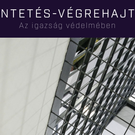
Ugrás a
NTETÉS-VÉGREHAJ
tartalomra
Az igazság védelmében