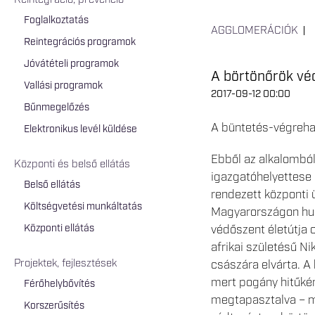
Reintegráció, prevenció
Foglalkoztatás
AGGLOMERÁCIÓK
Reintegrációs programok
Jóvátételi programok
A börtönőrök vé
Vallási programok
2017-09-12 00:00
Bűnmegelőzés
A büntetés-végreha
Elektronikus levél küldése
Ebből az alkalomból
Központi és belső ellátás
igazgatóhelyettese 
Belső ellátás
rendezett központi
Költségvetési munkáltatás
Magyarországon husz
Központi ellátás
védőszent életútja 
afrikai születésű N
Projektek, fejlesztések
császára elvárta. A
mert pogány hitűkén
Férőhelybővítés
megtapasztalva – meg
Korszerűsítés