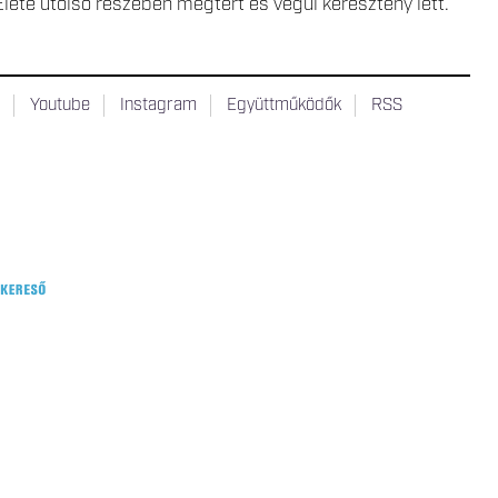
 Élete utolsó részében megtért és végül keresztény lett.
t
Youtube
Instagram
Együttműködők
RSS