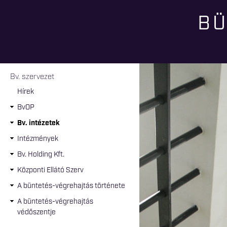
BÜ
Jelenlegi hely
Bv. szervezet
Hírek
BvOP
Bv. intézetek
Intézmények
Bv. Holding Kft.
Központi Ellátó Szerv
A büntetés-végrehajtás története
A büntetés-végrehajtás
védőszentje