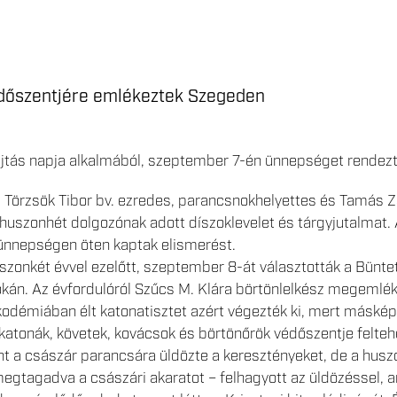
dőszentjére emlékeztek Szegeden
jtás napja alkalmából, szeptember 7-én ünnepséget rendez
 Törzsök Tibor bv. ezredes, parancsnokhelyettes és Tamás Zs
huszonhét dolgozónak adott díszoklevelet és tárgyjutalmat
 ünnepségen öten kaptak elismerést.
onkét évvel ezelőtt, szeptember 8-át választották a Bünte
okán. Az évfordulóról Szűcs M. Klára börtönlelkész megemlé
ikodémiában élt katonatisztet azért végezték ki, mert másk
 katonák, követek, kovácsok és börtönőrök védőszentje felte
t a császár parancsára üldözte a keresztényeket, de a husz
tagadva a császári akaratot – felhagyott az üldözéssel, amié