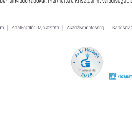
ben sínylődő rabokat, mert látta a Krisztusi hit valódiságát.
um
Adatkezelési tájékoztató
Akadálymentesség
Kapcsola