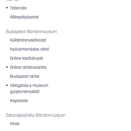
Toborzás
Álláspályázatok
Budapesti Börtönmúzeum
Küldetésnyilatkozat
Nyilvántartásba vétel
Online kiadványok
Online tárlatvezetés
Budapesti tárlat
Válogatás a múzeum
gyűjteményéből
Kapcsolat
Sátoraljaújhelyi Börtönmúzeum
Hírek