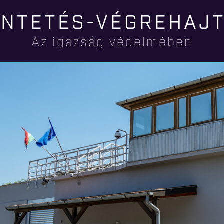
Ugrás a
NTETÉS-VÉGREHAJ
tartalomra
Az igazság védelmében