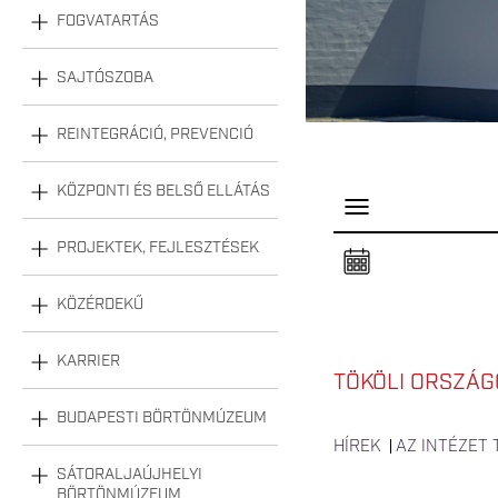
FOGVATARTÁS
SAJTÓSZOBA
REINTEGRÁCIÓ, PREVENCIÓ
KÖZPONTI ÉS BELSŐ ELLÁTÁS
P
a
n
PROJEKTEK, FEJLESZTÉSEK
e
l
n
KÖZÉRDEKŰ
y
i
t
á
KARRIER
s
TÖKÖLI ORSZÁGO
a
BUDAPESTI BÖRTÖNMÚZEUM
HÍREK
AZ INTÉZET
SÁTORALJAÚJHELYI
BÖRTÖNMÚZEUM