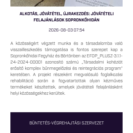
ALKOTÁS, JÓVÁTÉTEL, ÚJRAKEZDÉS: JÓVÁTÉTELI
FELAJÁNLÁSOK SOPRONKŐHIDÁN
2026-08-03 07:54
A közösségért végzett munka és a társadalomba való
visszailleszkedés támogatása is fontos szerepet kap a
Sopronkőhidai Fegyház és Börtönben az EFOP_PLUSZ-3.1.1-
24-2024-00001 azonosító számú „Társadalmi kohéziót
erősítő komplex bűnmegelőzési és reintegrációs program”
keretében. A projekt részeként megvalósuló foglalkozási
rehabilitáció során a fogvatartottak olyan kézműves
termékeket készítettek, amelyek jóvátételi felajánlásként
helyi közösségekhez kerültek.
BÜNTETÉS-VÉGREHAJTÁSI SZERVEZET