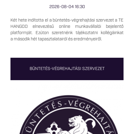
2026-08-04 16:30
Két hete indította el a büntetés-végrehajtási szervezet a TE
HANGOD elnevezésű online munkavállalói bejelentő
platformját. Ezúton szeretnénk tájékoztatni kollégáinkat
a második hét tapasztalatairól és eredményeiről.
BÜNTETÉS-VÉGREHAJTÁSI SZERVEZET