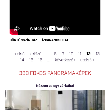
BÖRTÖNSZÍNHÁZ - TÍZPARANCSOLAT
« első
‹ előző
…
8
9
10
11
12
13
OLDALAK
14
15
16
…
következő ›
utolsó »
360 FOKOS PANORÁMAKÉPEK
Nézzen be egy zárkába!