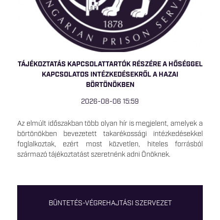
TÁJÉKOZTATÁS KAPCSOLATTARTÓK RÉSZÉRE A HŐSÉGGEL
KAPCSOLATOS INTÉZKEDÉSEKRŐL A HAZAI
BÖRTÖNÖKBEN
2026-08-06 15:59
Az elmúlt időszakban több olyan hír is megjelent, amelyek a
börtönökben bevezetett takarékossági intézkedésekkel
foglalkoztak, ezért most közvetlen, hiteles forrásból
származó tájékoztatást szeretnénk adni Önöknek.
BÜNTETÉS-VÉGREHAJTÁSI SZERVEZET