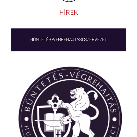
HÍREK
BÜNTETÉS-VÉGREHAJTÁSI SZERVEZET