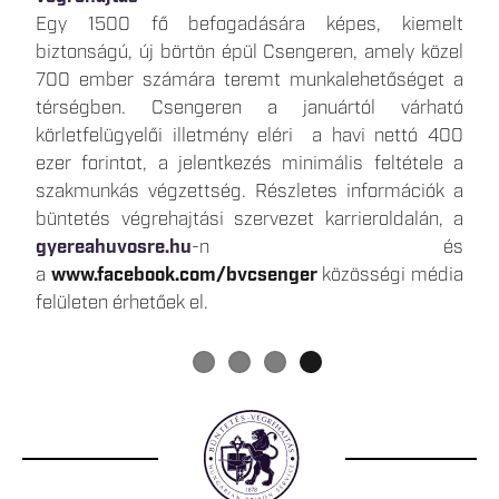
Az elmúlt időszakban több olyan hír is megjelent,
A Büntetés-végrehajtás Országos Parancsnoksága
A büntetések, az intézkedések, egyes
Egy 1500 fő befogadására képes, kiemelt
amelyek a börtönökben bevezetett takarékossági
„A TE HANGOD” névvel elindította új, dolgozói
kényszerintézkedések és a szabálysértési elzárás
biztonságú, új börtön épül Csengeren, amely közel
intézkedésekkel foglalkoztak, ezért most közvetlen,
jelzéseket fogadó digitális platformját a
végrehajtásáról szóló 2013. évi CCXL. törvényben
700 ember számára teremt munkalehetőséget a
hiteles forrásból származó tájékoztatást
gyereahuvosre.hu oldalon. Fontosnak tartjuk, hogy
foglalt telekommunikációs eszköz útján történő
térségben. Csengeren a januártól várható
szeretnénk adni Önöknek.
első kézből értesüljünk kollégáink munkavégzéssel
kapcsolattartás gyakorlati végrehajtása a Skype
körletfelügyelői illetmény eléri a havi nettó 400
kapcsolatos tapasztalatairól, nehézségeiről és
alkalmazás megszűnése okán 2025. május 5.
ezer forintot, a jelentkezés minimális feltétele a
javaslatairól. Az új online platform lehetőséget
napjától megváltozik.
szakmunkás végzettség. Részletes információk a
biztosít arra a személyi állomány számára, hogy
büntetés végrehajtási szervezet karrieroldalán, a
közvetlenül megoszthassák észrevételeiteket a
gyereahuvosre.hu
-n és
napi munkájukat érintő kérdésekben.
a
www.facebook.com/bvcsenger
közösségi média
felületen érhetőek el.