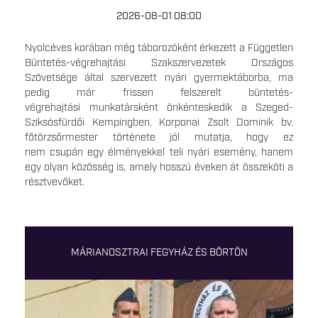
2026-08-01 08:00
Nyolcéves korában még táborozóként érkezett a Független
Büntetés-végrehajtási Szakszervezetek Országos
Szövetsége által szervezett nyári gyermektáborba, ma
pedig már frissen felszerelt büntetés-
végrehajtási munkatársként önkénteskedik a Szeged-
Sziksósfürdői Kempingben. Korponai Zsolt Dominik bv.
főtörzsőrmester története jól mutatja, hogy ez
nem csupán egy élményekkel teli nyári esemény, hanem
egy olyan közösség is, amely hosszú éveken át összeköti a
résztvevőket.
MÁRIANOSZTRAI FEGYHÁZ ÉS BÖRTÖN