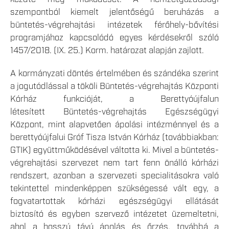
szempontból kiemelt jelentőségű beruházás a
büntetés-végrehajtási intézetek férőhely-bővítési
programjához kapcsolódó egyes kérdésekről szóló
1457/2018. (IX. 25.) Korm. határozat alapján zajlott.
A kormányzati döntés értelmében és szándéka szerint
a jogutódlással a tököli Büntetés-végrehajtás Központi
Kórház funkcióját, a Berettyóújfalun
létesített Büntetés-végrehajtás Egészségügyi
Központ, mint alapvetően ápolási intézménnyel és a
berettyóújfalui Gróf Tisza István Kórház (továbbiakban:
GTIK) együttműködésével váltotta ki. Mivel a büntetés-
végrehajtási szervezet nem tart fenn önálló kórházi
rendszert, azonban a szervezeti specialitásokra való
tekintettel mindenképpen szükségessé vált egy, a
fogvatartottak kórházi egészségügyi ellátását
biztosító és egyben szervező intézetet üzemeltetni,
ahol a hosszú távú ápolás és őrzés, továbbá a