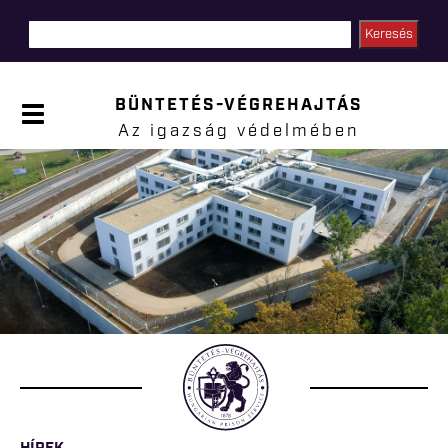
Ugrás a
tartalomra
BÜNTETÉS-VÉGREHAJTÁS
P
a
Az igazság védelmében
n
e
l
Jelenlegi hely
n
y
i
t
á
s
a