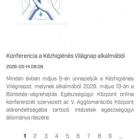
Konferencia a Kézhigiénés Világnap alkalmából
2026-05-14 08:08
Minden évben május 5-én ünnepeljük a Kézhigiénés
Világnapot, melynek alkalmából 2026. május 13-án a
Büntetés-végrehajtás Egészségügyi Központ online
konferenciát szervezett az V. Agglomerációs Központ
alárendeltségébe tartozó intézetek egészségügyi
állománya részére.
1
2
3
4
5
6
7
8
9
…