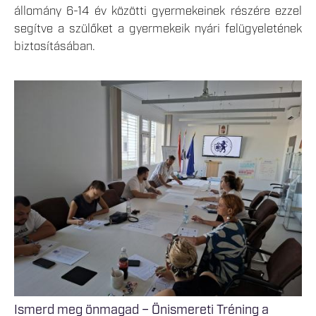
állomány 6-14 év közötti gyermekeinek részére ezzel
segítve a szülőket a gyermekeik nyári felügyeletének
biztosításában.
Ismerd meg önmagad – Önismereti Tréning a