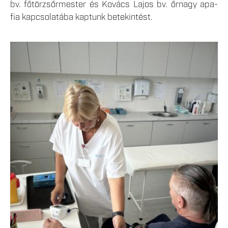
bv. főtörzsőrmester és Kovács Lajos bv. őrnagy apa-
fia kapcsolatába kaptunk betekintést.