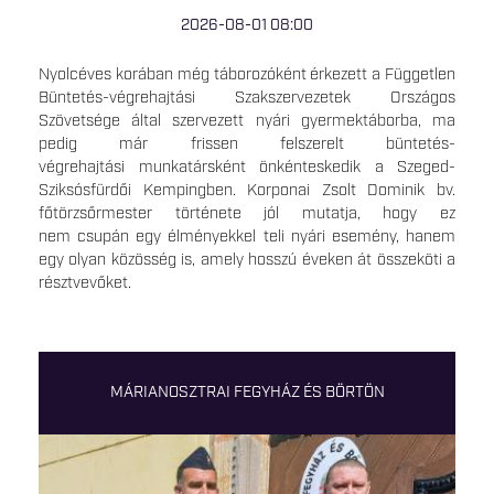
2026-08-01 08:00
Nyolcéves korában még táborozóként érkezett a Független
Büntetés-végrehajtási Szakszervezetek Országos
Szövetsége által szervezett nyári gyermektáborba, ma
pedig már frissen felszerelt büntetés-
végrehajtási munkatársként önkénteskedik a Szeged-
Sziksósfürdői Kempingben. Korponai Zsolt Dominik bv.
főtörzsőrmester története jól mutatja, hogy ez
nem csupán egy élményekkel teli nyári esemény, hanem
egy olyan közösség is, amely hosszú éveken át összeköti a
résztvevőket.
MÁRIANOSZTRAI FEGYHÁZ ÉS BÖRTÖN