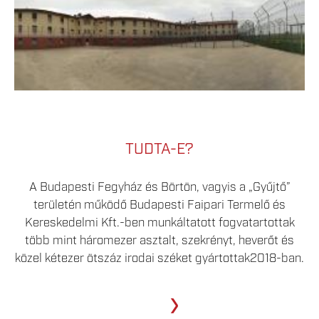
TUDTA-E?
A Budapesti Fegyház és Börtön, vagyis a „Gyűjtő”
területén működő Budapesti Faipari Termelő és
Kereskedelmi Kft.-ben munkáltatott fogvatartottak
több mint háromezer asztalt, szekrényt, heverőt és
közel kétezer ötszáz irodai széket gyártottak2018-ban.
›