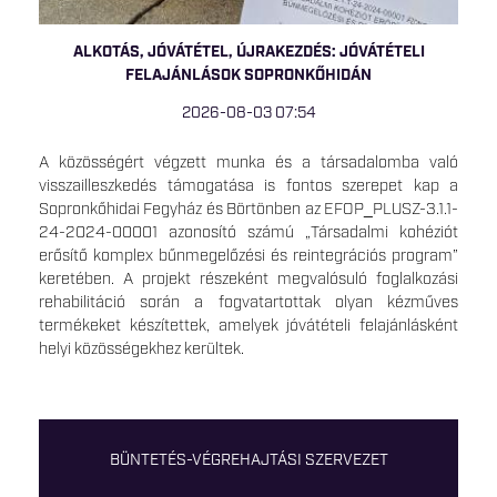
ALKOTÁS, JÓVÁTÉTEL, ÚJRAKEZDÉS: JÓVÁTÉTELI
FELAJÁNLÁSOK SOPRONKŐHIDÁN
2026-08-03 07:54
A közösségért végzett munka és a társadalomba való
visszailleszkedés támogatása is fontos szerepet kap a
Sopronkőhidai Fegyház és Börtönben az EFOP_PLUSZ-3.1.1-
24-2024-00001 azonosító számú „Társadalmi kohéziót
erősítő komplex bűnmegelőzési és reintegrációs program”
keretében. A projekt részeként megvalósuló foglalkozási
rehabilitáció során a fogvatartottak olyan kézműves
termékeket készítettek, amelyek jóvátételi felajánlásként
helyi közösségekhez kerültek.
BÜNTETÉS-VÉGREHAJTÁSI SZERVEZET