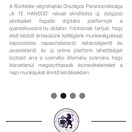
Az elmúlt időszakban több olyan hír is megjelent,
A Büntetés-végrehajtás Országos Parancsnoksága
A büntetések, az intézkedések, egyes
Egy 1500 fő befogadására képes, kiemelt
amelyek a börtönökben bevezetett takarékossági
„A TE HANGOD” névvel elindította új, dolgozói
kényszerintézkedések és a szabálysértési elzárás
biztonságú, új börtön épül Csengeren, amely közel
intézkedésekkel foglalkoztak, ezért most közvetlen,
jelzéseket fogadó digitális platformját a
végrehajtásáról szóló 2013. évi CCXL. törvényben
700 ember számára teremt munkalehetőséget a
hiteles forrásból származó tájékoztatást
gyereahuvosre.hu oldalon. Fontosnak tartjuk, hogy
foglalt telekommunikációs eszköz útján történő
térségben. Csengeren a januártól várható
szeretnénk adni Önöknek.
első kézből értesüljünk kollégáink munkavégzéssel
kapcsolattartás gyakorlati végrehajtása a Skype
körletfelügyelői illetmény eléri a havi nettó 400
kapcsolatos tapasztalatairól, nehézségeiről és
alkalmazás megszűnése okán 2025. május 5.
ezer forintot, a jelentkezés minimális feltétele a
javaslatairól. Az új online platform lehetőséget
napjától megváltozik.
szakmunkás végzettség. Részletes információk a
biztosít arra a személyi állomány számára, hogy
büntetés végrehajtási szervezet karrieroldalán, a
közvetlenül megoszthassák észrevételeiteket a
gyereahuvosre.hu
-n és
napi munkájukat érintő kérdésekben.
a
www.facebook.com/bvcsenger
közösségi média
felületen érhetőek el.