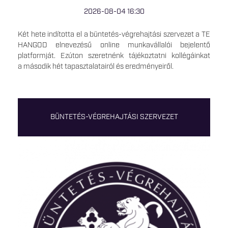
2026-08-04 16:30
Két hete indította el a büntetés-végrehajtási szervezet a TE
HANGOD elnevezésű online munkavállalói bejelentő
platformját. Ezúton szeretnénk tájékoztatni kollégáinkat
a második hét tapasztalatairól és eredményeiről.
BÜNTETÉS-VÉGREHAJTÁSI SZERVEZET