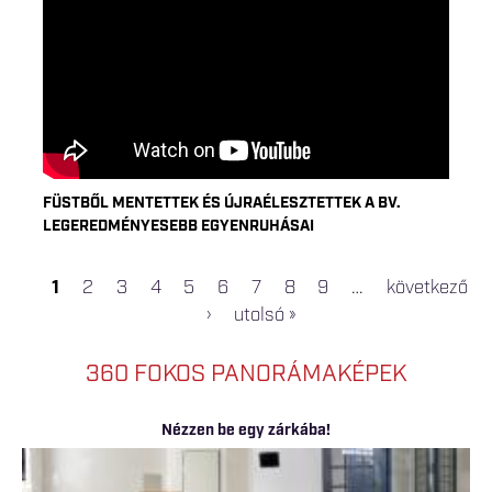
FÜSTBŐL MENTETTEK ÉS ÚJRAÉLESZTETTEK A BV.
LEGEREDMÉNYESEBB EGYENRUHÁSAI
1
2
3
4
5
6
7
8
9
…
következő
OLDALAK
›
utolsó »
360 FOKOS PANORÁMAKÉPEK
Nézzen be egy zárkába!