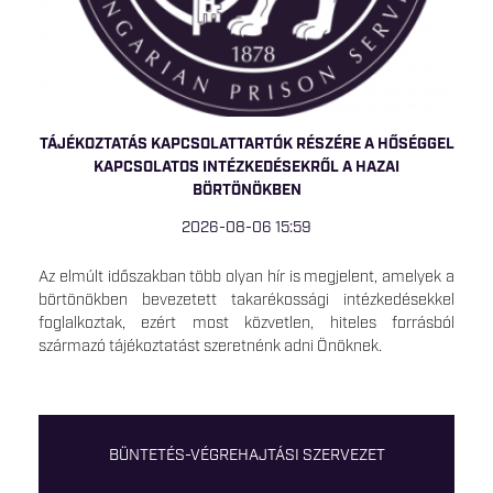
TÁJÉKOZTATÁS KAPCSOLATTARTÓK RÉSZÉRE A HŐSÉGGEL
KAPCSOLATOS INTÉZKEDÉSEKRŐL A HAZAI
BÖRTÖNÖKBEN
2026-08-06 15:59
Az elmúlt időszakban több olyan hír is megjelent, amelyek a
börtönökben bevezetett takarékossági intézkedésekkel
foglalkoztak, ezért most közvetlen, hiteles forrásból
származó tájékoztatást szeretnénk adni Önöknek.
BÜNTETÉS-VÉGREHAJTÁSI SZERVEZET