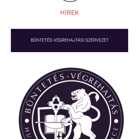
HÍREK
BÜNTETÉS-VÉGREHAJTÁSI SZERVEZET