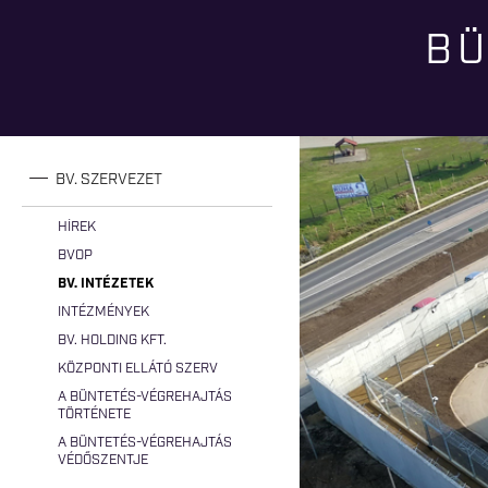
BÜ
Jelenlegi hely
BV. SZERVEZET
HÍREK
BVOP
BV. INTÉZETEK
INTÉZMÉNYEK
BV. HOLDING KFT.
KÖZPONTI ELLÁTÓ SZERV
A BÜNTETÉS-VÉGREHAJTÁS
TÖRTÉNETE
A BÜNTETÉS-VÉGREHAJTÁS
VÉDŐSZENTJE