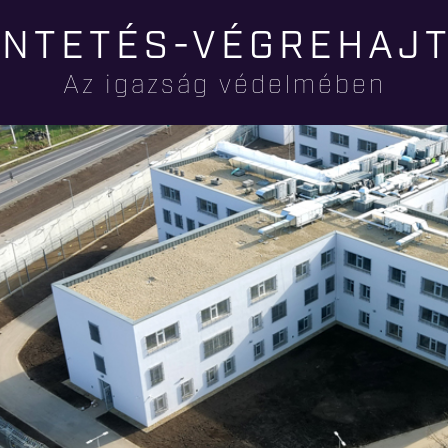
Ugrás a
NTETÉS-VÉGREHAJ
tartalomra
Az igazság védelmében