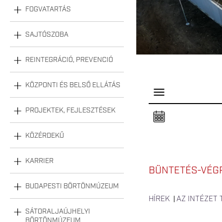
FOGVATARTÁS
SAJTÓSZOBA
REINTEGRÁCIÓ, PREVENCIÓ
KÖZPONTI ÉS BELSŐ ELLÁTÁS
P
a
n
PROJEKTEK, FEJLESZTÉSEK
e
l
n
KÖZÉRDEKŰ
y
i
t
á
KARRIER
s
BÜNTETÉS-VÉG
a
BUDAPESTI BÖRTÖNMÚZEUM
HÍREK
AZ INTÉZET
SÁTORALJAÚJHELYI
BÖRTÖNMÚZEUM