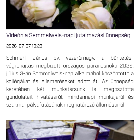
Videón a Semmelweis-napi jutalmazási ünnepség
2026-07-07 10:23
Schmehl János bv. vezérőrnagy, a büntetés-
végrehajtás megbízott országos parancsnoka 2026.
július 3-án Semmelweis-nap alkalmából köszöntötte a
kollégákat és elismeréseket adott át. Az ünnepség
keretében két munkatársunk is megosztotta
gondolatait hivatásáról, mindennapi munkájáról és
szakmai pályafutásának meghatározó állomásairól.