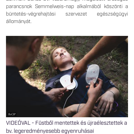
parancsnok Semmelweis-nap alkalmából köszönti a
büntetés-végrehajtási szervezet egészségügyi
állományát.
VIDEÓVAL - Füstből mentettek és újraélesztettek a
bv. legeredményesebb egyenruhásai