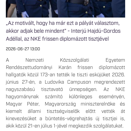
„Az motivált, hogy ha már ezt a pályát választom,
akkor adjak bele mindent” - Interjú Hajdú-Gordos
Adéllal, az NKE frissen diplomázott tisztjével
2026-06-27 13:00
A Nemzeti Közszolgálati Egyetem
Rendészettudományi Karán frissen diplomázott
hallgatók közül 173-an tették le tiszti esküjüket 2026.
június 27-én, a Ludovika Campuson megrendezett
nagyszabású tisztavató ünnepségen. Az NKE
hagyománynak számító különleges eseményén,
Magyar Péter, Magyarország miniszterelnöke és
kiemelt állami tisztségviselők előtt vették át
kinevezésüket a büntetés-végrehajtás új tisztjei is,
akik közül 21-en július 1-jével megkezdik szolgálatukat.