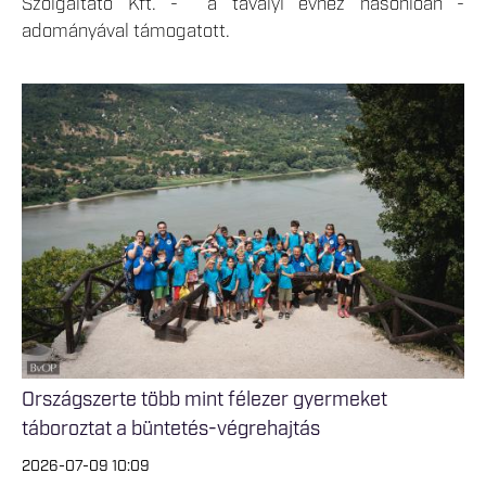
Szolgáltató Kft. - a tavalyi évhez hasonlóan -
adományával támogatott.
Országszerte több mint félezer gyermeket
táboroztat a büntetés-végrehajtás
2026-07-09 10:09