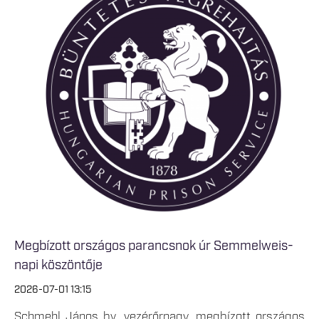
Megbízott országos parancsnok úr Semmelweis-
napi köszöntője
2026-07-01 13:15
Schmehl János bv. vezérőrnagy, megbízott országos