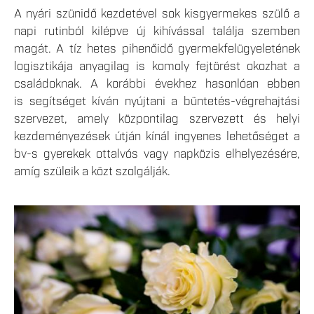
A nyári szünidő kezdetével sok kisgyermekes szülő a
napi rutinból kilépve új kihívással találja szemben
magát. A tíz hetes pihenőidő gyermekfelügyeletének
logisztikája anyagilag is komoly fejtörést okozhat a
családoknak. A korábbi évekhez hasonlóan ebben
is segítséget kíván nyújtani a büntetés-végrehajtási
szervezet, amely központilag szervezett és helyi
kezdeményezések útján kínál ingyenes lehetőséget a
bv-s gyerekek ottalvós vagy napközis elhelyezésére,
amíg szüleik a közt szolgálják.