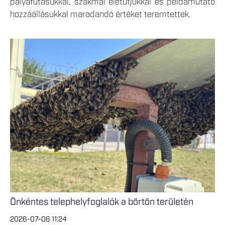
pályafutásukkal, szakmai életútjukkal és példamutató
hozzáállásukkal maradandó értéket teremtettek.
Önkéntes telephelyfoglalók a börtön területén
2026-07-06 11:24