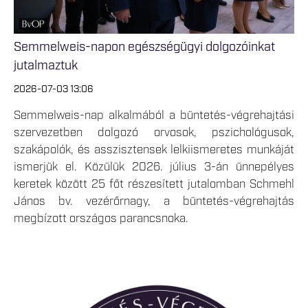
Semmelweis-napon egészségügyi dolgozóinkat
jutalmaztuk
2026-07-03 13:06
Semmelweis-nap alkalmából a büntetés-végrehajtási
szervezetben dolgozó orvosok, pszichológusok,
szakápolók, és asszisztensek lelkiismeretes munkáját
ismerjük el. Közülük 2026. július 3-án ünnepélyes
keretek között 25 főt részesített jutalomban Schmehl
János bv. vezérőrnagy, a büntetés-végrehajtás
megbízott országos parancsnoka.