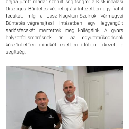
bajba jutott madár szorult segítségre: a Kiskunhalasi
Országos Büntetés-végrehajtási Intézetben egy fiatal
fecskét, míg a Jász-Nagykun-Szolnok Vármegyei
Büntetés-végrehajtási Intézetben egy legyengült
sarlósfecskét mentettek meg kollégáink. A gyors
helyzetfelismerésnek és az együttműködésnek
köszönhetően mindkét esetben időben érkezett a
segítség.