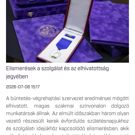
Elismerések a szolgálat és az elhivatottság
jegyében
2026-07-06 15:17
A büntetés-végrehajtási szervezet eredményei mögött
elhivatott, magas szakmai színvonalon dolgozó
munkatársak állnak. Az elmúlt időszakban három olyan
vezető részesült kerek évfordulós születésnapjukhoz
és szolgálati idejükhöz kapcsolódó elismerésben, akik