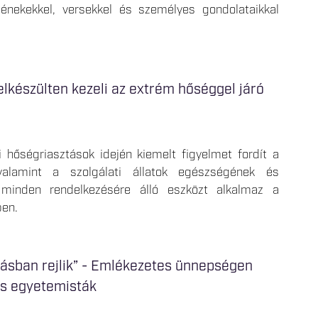
k énekekkel, versekkel és személyes gondolataikkal
elkészülten kezeli az extrém hőséggel járó
 hőségriasztások idején kiemelt figyelmet fordít a
valamint a szolgálati állatok egészségének és
minden rendelkezésére álló eszközt alkalmaz a
ben.
dásban rejlik” - Emlékezetes ünnepségen
ás egyetemisták