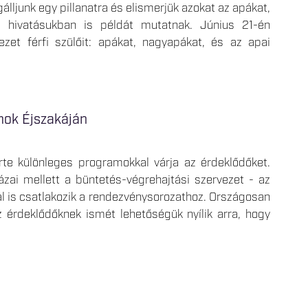
álljunk egy pillanatra és elismerjük azokat az apákat,
hivatásukban is példát mutatnak. Június 21-én
ezet férfi szülőit: apákat, nagyapákat, és az apai
mok Éjszakáján
te különleges programokkal várja az érdeklődőket.
ázai mellett a büntetés-végrehajtási szervezet - az
al is csatlakozik a rendezvénysorozathoz. Országosan
z érdeklődőknek ismét lehetőségük nyílik arra, hogy