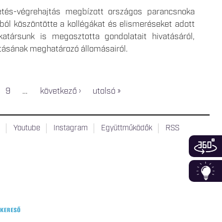
etés-végrehajtás megbízott országos parancsnoka
ól köszöntötte a kollégákat és elismeréseket adott
társunk is megosztotta gondolatait hivatásáról,
tásának meghatározó állomásairól.
9
…
következő ›
utolsó »
t
Youtube
Instagram
Együttműködők
RSS