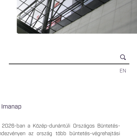
EN
i Imanap
ak 2026-ban a Közép-dunántúli Országos Büntetés-
endezvényen az ország több büntetés-végrehajtási