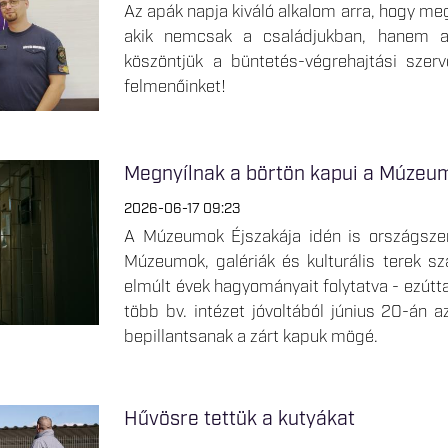
Az apák napja kiváló alkalom arra, hogy meg
akik nemcsak a családjukban, hanem a 
köszöntjük a büntetés-végrehajtási szerv
felmenőinket!
Megnyílnak a börtön kapui a Múzeu
2026-06-17 09:23
A Múzeumok Éjszakája idén is országszer
Múzeumok, galériák és kulturális terek sz
elmúlt évek hagyományait folytatva - ezútt
több bv. intézet jóvoltából június 20-án a
bepillantsanak a zárt kapuk mögé.
Hűvösre tettük a kutyákat