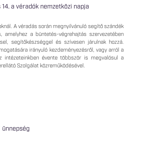
us 14. a véradók nemzetközi napja
toknál. A véradás során megnyilvánuló segítő szándék
es, amelyhez a büntetés-végrehajtás szervezetében
el, segítőkészséggel és szívesen járulnak hozzá.
ámogatására irányuló kezdeményezésről, vagy arról a
az intézeteinkben évente többször is megvalósul a
érellátó Szolgálat közreműködésével.
i ünnepség