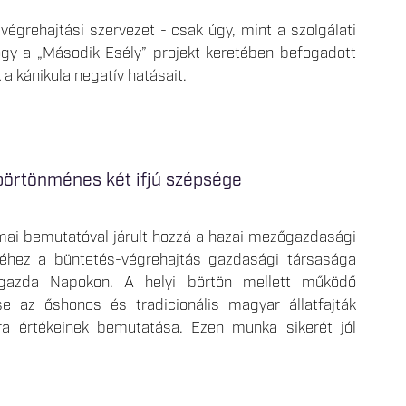
égrehajtási szervezet - csak úgy, mint a szolgálati
ogy a „Második Esély” projekt keretében befogadott
a kánikula negatív hatásait.
börtönménes két ifjú szépsége
ai bemutatóval járult hozzá a hazai mezőgazdasági
éséhez a büntetés-végrehajtás gazdasági társasága
őgazda Napokon. A helyi börtön mellett működő
se az őshonos és tradicionális magyar állatfajták
úra értékeinek bemutatása. Ezen munka sikerét jól