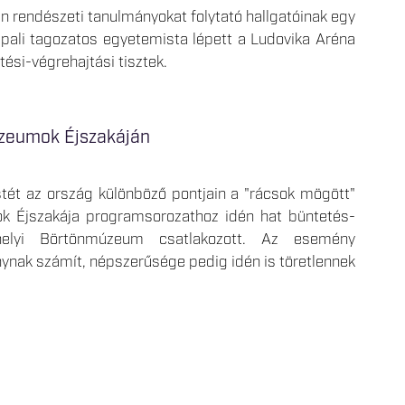
 rendészeti tanulmányokat folytató hallgatóinak egy
pali tagozatos egyetemista lépett a Ludovika Aréna
ési-végrehajtási tisztek.
úzeumok Éjszakáján
stét az ország különböző pontjain a "rácsok mögött"
k Éjszakája programsorozathoz idén hat büntetés-
jhelyi Börtönmúzeum csatlakozott. Az esemény
ak számít, népszerűsége pedig idén is töretlennek