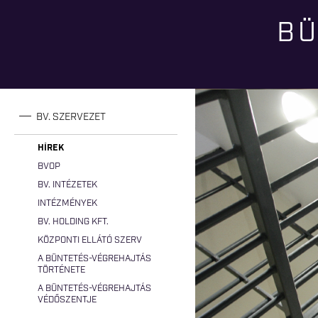
BÜ
Jelenlegi hely
BV. SZERVEZET
HÍREK
BVOP
BV. INTÉZETEK
INTÉZMÉNYEK
BV. HOLDING KFT.
KÖZPONTI ELLÁTÓ SZERV
A BÜNTETÉS-VÉGREHAJTÁS
TÖRTÉNETE
A BÜNTETÉS-VÉGREHAJTÁS
VÉDŐSZENTJE