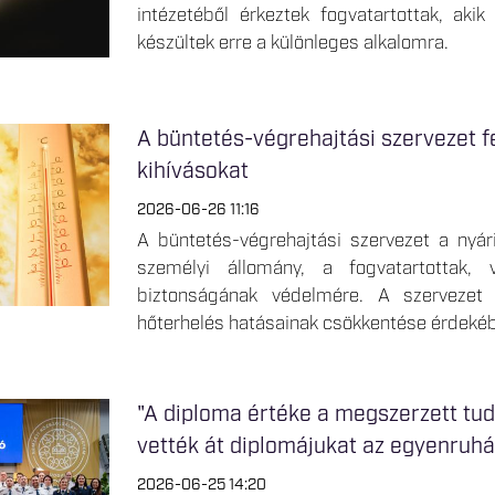
intézetéből érkeztek fogvatartottak, aki
készültek erre a különleges alkalomra.
A büntetés-végrehajtási szervezet f
kihívásokat
2026-06-26 11:16
A büntetés-végrehajtási szervezet a nyári
személyi állomány, a fogvatartottak, 
biztonságának védelmére. A szervezet 
hőterhelés hatásainak csökkentése érdeké
"A diploma értéke a megszerzett tu
vették át diplomájukat az egyenruh
2026-06-25 14:20