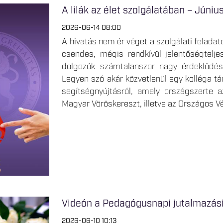
A lilák az élet szolgálatában – Júni
2026-06-14 08:00
A hivatás nem ér véget a szolgálati felada
csendes, mégis rendkívül jelentőségtelj
dolgozók számtalanszor nagy érdeklődéss
Legyen szó akár közvetlenül egy kolléga t
segítségnyújtásról, amely országszerte 
Magyar Vöröskereszt, illetve az Országos V
Videón a Pedagógusnapi jutalmazás
2026-06-10 10:13