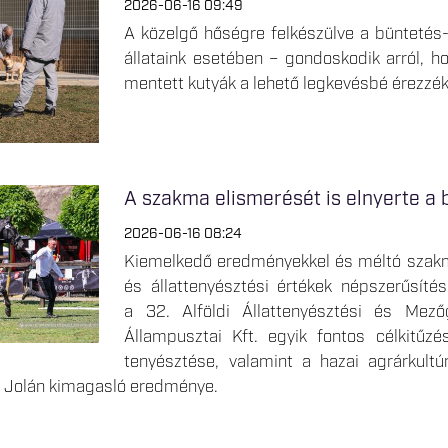
2026-06-16 09:49
A közelgő hőségre felkészülve a büntetés-v
állataink esetében – gondoskodik arról, h
mentett kutyák a lehető legkevésbé érezzék 
A szakma elismerését is elnyerte a 
2026-06-16 08:24
Kiemelkedő eredményekkel és méltó szakm
és állattenyésztési értékek népszerűsít
a 32. Alföldi Állattenyésztési és Mez
Állampusztai Kft. egyik fontos célkitűzé
tenyésztése, valamint a hazai agrárkult
 Jolán kimagasló eredménye.