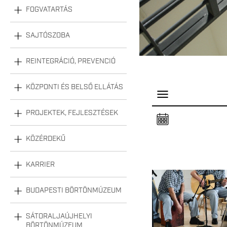
FOGVATARTÁS
SAJTÓSZOBA
REINTEGRÁCIÓ, PREVENCIÓ
KÖZPONTI ÉS BELSŐ ELLÁTÁS
P
a
n
PROJEKTEK, FEJLESZTÉSEK
e
l
n
KÖZÉRDEKŰ
y
i
t
á
KARRIER
s
a
BUDAPESTI BÖRTÖNMÚZEUM
SÁTORALJAÚJHELYI
BÖRTÖNMÚZEUM