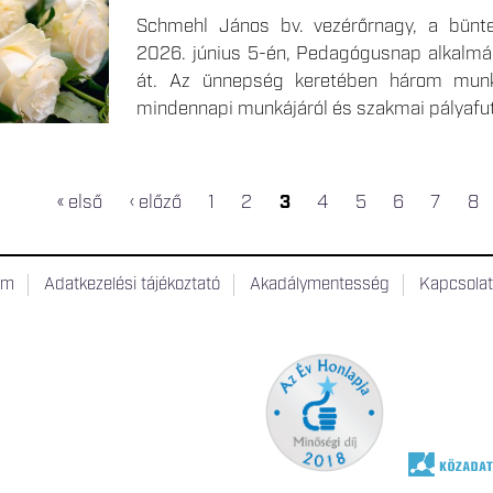
Schmehl János bv. vezérőrnagy, a bünt
2026. június 5-én, Pedagógusnap alkalmáb
át. Az ünnepség keretében három munka
mindennapi munkájáról és szakmai pályafu
« első
‹ előző
1
2
3
4
5
6
7
8
um
Adatkezelési tájékoztató
Akadálymentesség
Kapcsola