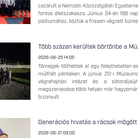
Lezárult a Nemzeti Közszolgálati Egyetemen
fontos életszakasza. Június 24-én 188 nap
pódiumához, köztük a frissen végzett büntet
Több százan kerültek börtönbe a M
2026-06-25 14:05
Tömegek tölthettek el egy felejthetetlen e
múlthét pénteken. A június 20-i Múzeumo
végrehajtási intézet és a sátoraljaú
megszervezése több helyen már hagyományn
bizonyult.
Generációs hivatás a rácsok mögött
2026-06-21 09:00