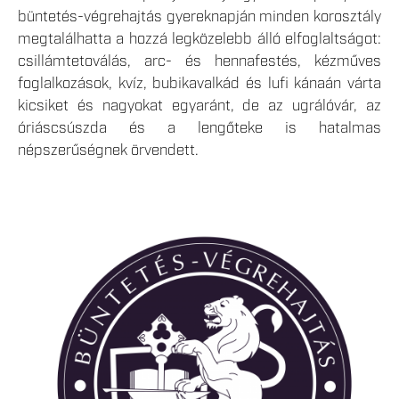
büntetés-végrehajtás gyereknapján minden korosztály
megtalálhatta a hozzá legközelebb álló elfoglaltságot:
csillámtetoválás, arc- és hennafestés, kézműves
foglalkozások, kvíz, bubikavalkád és lufi kánaán várta
kicsiket és nagyokat egyaránt, de az ugrálóvár, az
óriáscsúszda és a lengőteke is hatalmas
népszerűségnek örvendett.