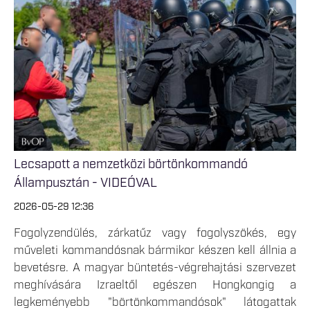
Lecsapott a nemzetközi börtönkommandó
Állampusztán - VIDEÓVAL
2026-05-29 12:36
Fogolyzendülés, zárkatűz vagy fogolyszökés, egy
műveleti kommandósnak bármikor készen kell állnia a
bevetésre. A magyar büntetés-végrehajtási szervezet
meghívására Izraeltől egészen Hongkongig a
legkeményebb "börtönkommandósok" látogattak