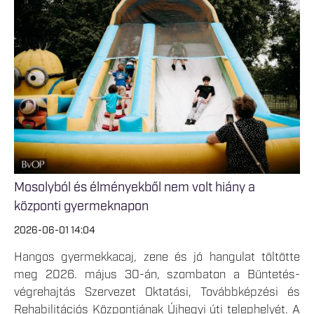
Mosolyból és élményekből nem volt hiány a
központi gyermeknapon
2026-06-01 14:04
Hangos gyermekkacaj, zene és jó hangulat töltötte
meg 2026. május 30-án, szombaton a Büntetés-
végrehajtás Szervezet Oktatási, Továbbképzési és
Rehabilitációs Központjának Újhegyi úti telephelyét. A