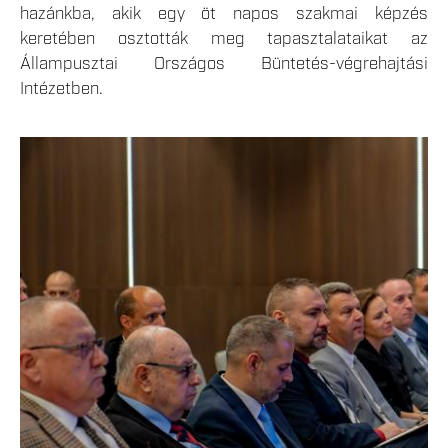
hazánkba, akik egy öt napos szakmai képzés
keretében osztották meg tapasztalataikat az
Állampusztai Országos Büntetés-végrehajtási
Intézetben.