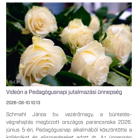
Videón a Pedagógusnapi jutalmazási ünnepség
2026-06-10 10:13
Schmehl János bv. vezérőrnagy, a büntetés-
végrehajtás megbízott országos parancsnoka 2026.
június 5-én, Pedagógusnap alkalmából köszöntötte a
kollégákat és elismeréseket adott át. Az ünnepség