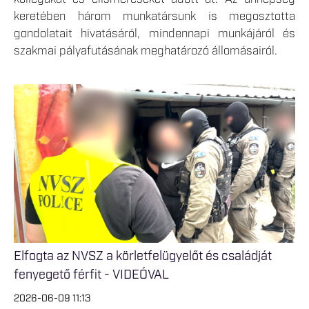
keretében három munkatársunk is megosztotta
gondolatait hivatásáról, mindennapi munkájáról és
szakmai pályafutásának meghatározó állomásairól.
Elfogta az NVSZ a körletfelügyelőt és családját
fenyegető férfit - VIDEÓVAL
2026-06-09 11:13