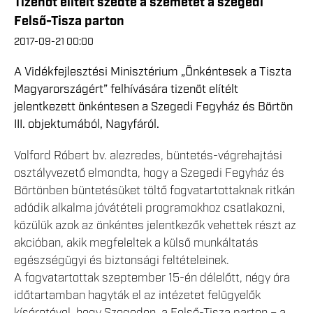
Tizenöt elítélt szedte a szemetet a szegedi
Felső-Tisza parton
2017-09-21 00:00
A Vidékfejlesztési Minisztérium „Önkéntesek a Tiszta
Magyarországért” felhívására tizenöt elítélt
jelentkezett önkéntesen a Szegedi Fegyház és Börtön
III. objektumából, Nagyfáról.
Volford Róbert bv. alezredes, büntetés-végrehajtási
osztályvezető elmondta, hogy a Szegedi Fegyház és
Börtönben büntetésüket töltő fogvatartottaknak ritkán
adódik alkalma jóvátételi programokhoz csatlakozni,
közülük azok az önkéntes jelentkezők vehettek részt az
akcióban, akik megfeleltek a külső munkáltatás
egészségügyi és biztonsági feltételeinek.
A fogvatartottak szeptember 15-én délelőtt, négy óra
időtartamban hagyták el az intézetet felügyelők