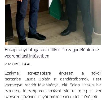
Főkapitányi látogatás a Tököli Országos Büntetés-
végrehajtási Intézetben
2023-09-13 14:40
Szakmai egyeztetésre érkezett a tököli
börtönbe Lauda Zoltán r. dandártábornok, Pest
vármegye rendőr-főkapitánya, aki Salgó László bv.
ezredes, intézetparancsnokkal vitatta meg a két
szervezet jövőbeni együttműködésének lehetőségeit.