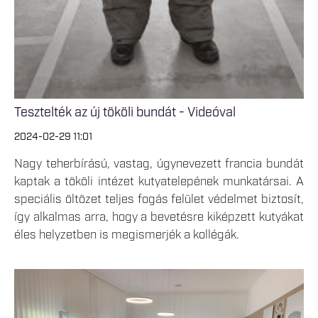
Tesztelték az új tököli bundát - Videóval
2024-02-29 11:01
Nagy teherbírású, vastag, úgynevezett francia bundát
kaptak a tököli intézet kutyatelepének munkatársai. A
speciális öltözet teljes fogás felület védelmet biztosít,
így alkalmas arra, hogy a bevetésre kiképzett kutyákat
éles helyzetben is megismerjék a kollégák.