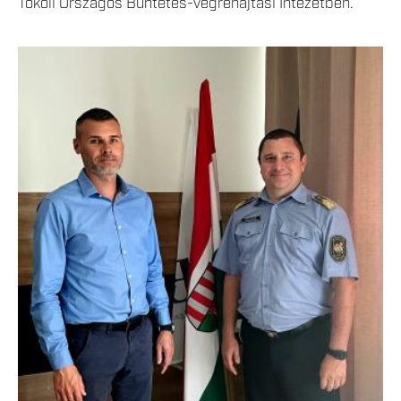
Tököli Országos Büntetés-végrehajtási Intézetben.