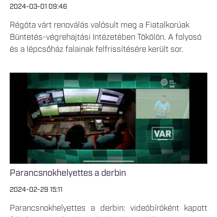
2024-03-01 09:46
Régóta várt renoválás valósult meg a Fiatalkorúak
Büntetés-végrehajtási Intézetében Tökölön. A folyosó
és a lépcsőház falainak felfrissítésére került sor.
Parancsnokhelyettes a derbin
2024-02-29 15:11
Parancsnokhelyettes a derbin: videóbíróként kapott