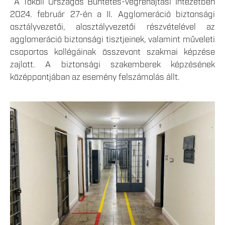
A Tököli Országos Büntetés-végrehajtási Intézetben
2024. február 27-én a II. Agglomeráció biztonsági
osztályvezetői, alosztályvezetői részvételével az
agglomeráció biztonsági tisztjeinek, valamint műveleti
csoportos kollégáinak összevont szakmai képzése
zajlott. A biztonsági szakemberek képzésének
középpontjában az esemény felszámolás állt.